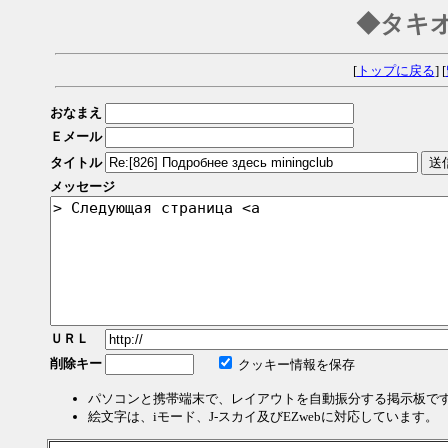
◆タキ
[
トップに戻る
] [
おなまえ
Ｅメール
タイトル
メッセージ
ＵＲＬ
削除キー
クッキー情報を保存
パソコンと携帯端末で、レイアウトを自動振分する掲示板で
絵文字は、iモード、J-スカイ及びEZwebに対応しています。