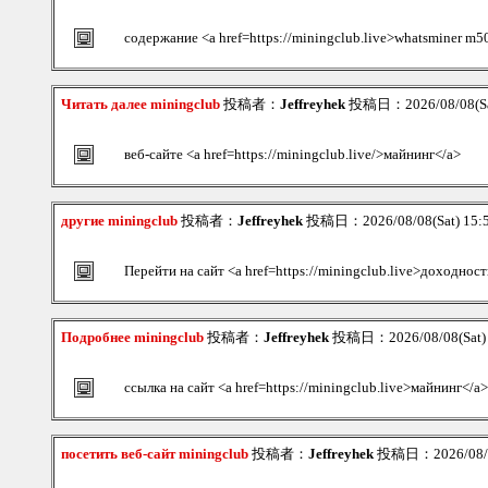
содержание <a href=https://miningclub.live>whatsminer m5
Читать далее miningclub
投稿者：
Jeffreyhek
投稿日：2026/08/08(Sa
веб-сайте <a href=https://miningclub.live/>майнинг</a>
другие miningclub
投稿者：
Jeffreyhek
投稿日：2026/08/08(Sat) 15
Перейти на сайт <a href=https://miningclub.live>доходнос
Подробнее miningclub
投稿者：
Jeffreyhek
投稿日：2026/08/08(Sat)
ссылка на сайт <a href=https://miningclub.live>майнинг</a>
посетить веб-сайт miningclub
投稿者：
Jeffreyhek
投稿日：2026/08/08