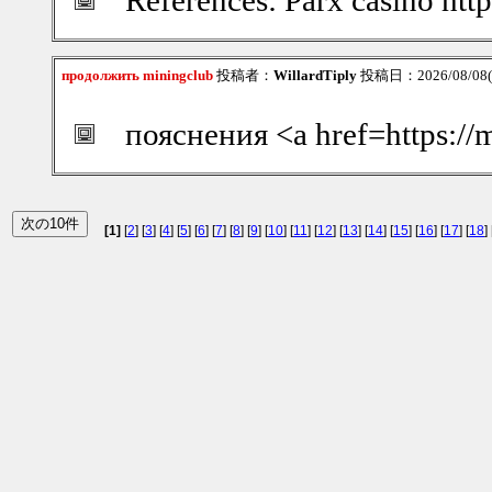
References: Parx casino htt
продолжить miningclub
投稿者：
WillardTiply
投稿日：2026/08/08(S
пояснения <a href=https://
[1]
[
2
] [
3
] [
4
] [
5
] [
6
] [
7
] [
8
] [
9
] [
10
] [
11
] [
12
] [
13
] [
14
] [
15
] [
16
] [
17
] [
18
] 