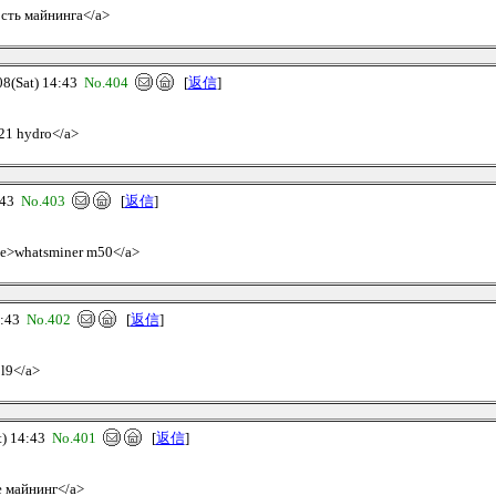
ость майнинга</a>
(Sat) 14:43
No.404
[
返信
]
s21 hydro</a>
:43
No.403
[
返信
]
ive>whatsminer m50</a>
4:43
No.402
[
返信
]
 l9</a>
) 14:43
No.401
[
返信
]
ое майнинг</a>