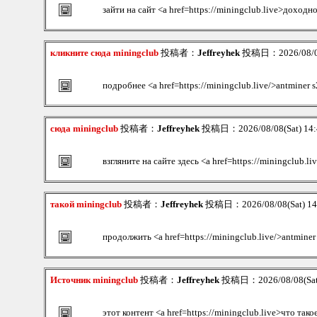
зайти на сайт <a href=https://miningclub.live>доходн
кликните сюда miningclub
投稿者：
Jeffreyhek
投稿日：2026/08/08
подробнее <a href=https://miningclub.live/>antminer 
сюда miningclub
投稿者：
Jeffreyhek
投稿日：2026/08/08(Sat) 14
взгляните на сайте здесь <a href=https://miningclub.l
такой miningclub
投稿者：
Jeffreyhek
投稿日：2026/08/08(Sat) 1
продолжить <a href=https://miningclub.live/>antminer
Источник miningclub
投稿者：
Jeffreyhek
投稿日：2026/08/08(Sat
этот контент <a href=https://miningclub.live>что так