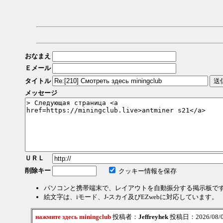
おなまえ
Ｅメール
タイトル
メッセージ
ＵＲＬ
削除キー
クッキー情報を保存
パソコンと携帯端末で、レイアウトを自動振分する掲示板で
絵文字は、iモード、J-スカイ及びEZwebに対応しています。
нажмите здесь miningclub
投稿者：
Jeffreyhek
投稿日：2026/08/08