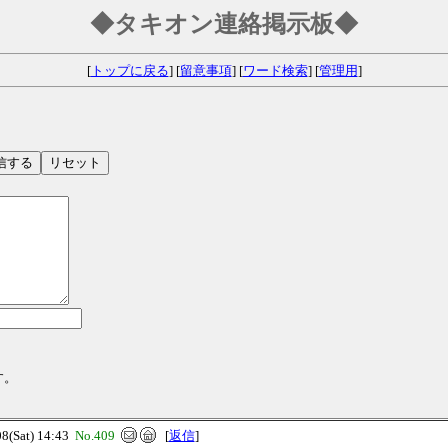
◆タキオン連絡掲示板◆
[
トップに戻る
] [
留意事項
] [
ワード検索
] [
管理用
]
す。
(Sat) 14:43
No.409
[
返信
]