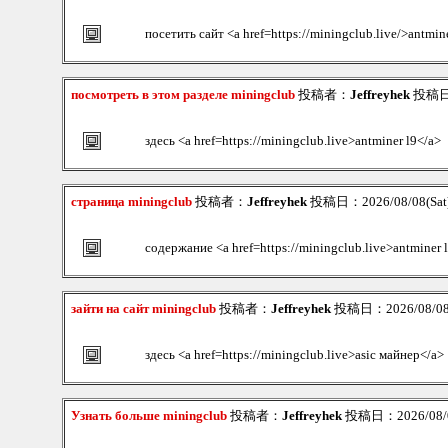
посетить сайт <a href=https://miningclub.live/>antmin
посмотреть в этом разделе miningclub
投稿者：
Jeffreyhek
投稿日：2
здесь <a href=https://miningclub.live>antminer l9</a>
страница miningclub
投稿者：
Jeffreyhek
投稿日：2026/08/08(Sat)
содержание <a href=https://miningclub.live>antminer 
зайти на сайт miningclub
投稿者：
Jeffreyhek
投稿日：2026/08/08(
здесь <a href=https://miningclub.live>asic майнер</a>
Узнать больше miningclub
投稿者：
Jeffreyhek
投稿日：2026/08/08