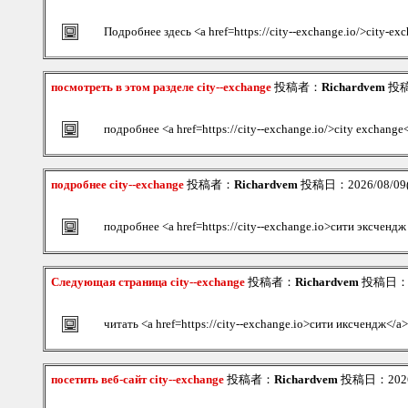
Подробнее здесь <a href=https://city--exchange.io/>city-ex
посмотреть в этом разделе city--exchange
投稿者：
Richardvem
投稿日
подробнее <a href=https://city--exchange.io/>city exchange
подробнее city--exchange
投稿者：
Richardvem
投稿日：2026/08/09(S
подробнее <a href=https://city--exchange.io>сити эксченд
Следующая страница city--exchange
投稿者：
Richardvem
投稿日：202
читать <a href=https://city--exchange.io>сити иксчендж</a>
посетить веб-сайт city--exchange
投稿者：
Richardvem
投稿日：2026/0