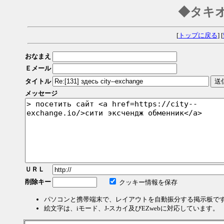
◆タキ
[
トップに戻る
] [
おなまえ
Ｅメール
タイトル
メッセージ
ＵＲＬ
削除キー
クッキー情報を保存
パソコンと携帯端末で、レイアウトを自動振分する掲示板で
絵文字は、iモード、J-スカイ及びEZwebに対応しています。