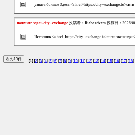
узнать больше Здесь <a href=https://city--exchange.io>сит
нажмите здесь city--exchange
投稿者：
Richardvem
投稿日：2026/08/
Источник <a href=https://city--exchange.io>сити эксчендж<
[1]
[
2
] [
3
] [
4
] [
5
] [
6
] [
7
] [
8
] [
9
] [
10
] [
11
] [
12
] [
13
] [
14
] [
15
] [
16
] [
17
] [
18
] 