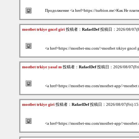
Продолжение <a href=https://turbion.me>Как Не плати
mostbet trkiye gncel giri
投稿者：
RafaelDef
投稿日：2026/08/07(Fr
<a href=https://mostbet-mu.com/>mostbet trkiye gncel gi
mostbet trkiye yasal m
投稿者：
RafaelDef
投稿日：2026/08/07(Fri
<a href=https://mostbet-mu.com/mostbet-app/>mostbet m
mostbet trkiye giri
投稿者：
RafaelDef
投稿日：2026/08/07(Fri) 15
<a href=https://mostbet-mu.com/mostbet-app/>mostbet 