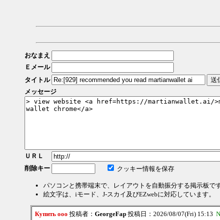
おなまえ
Ｅメール
タイトル
メッセージ
ＵＲＬ
削除キー
クッキー情報を保存
パソコンと携帯端末で、レイアウトを自動振分する掲示板で
絵文字は、iモード、J-スカイ及びEZwebに対応しています。
Купить ооо
投稿者：
GeorgeFap
投稿日：2026/08/07(Fri) 15:13
N