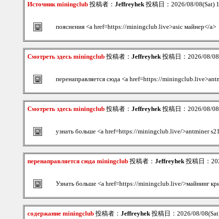
Источник miningclub
投稿者：
Jeffreyhek
投稿日：2026/08/08(Sat) 
пояснения <a href=https://miningclub.live>asic майнер</a>
Смотреть здесь miningclub
投稿者：
Jeffreyhek
投稿日：2026/08/08(S
перенаправляется сюда <a href=https://miningclub.live>ant
Смотреть здесь miningclub
投稿者：
Jeffreyhek
投稿日：2026/08/08(S
узнать больше <a href=https://miningclub.live/>antminer s2
перенаправляется сюда miningclub
投稿者：
Jeffreyhek
投稿日：2026/
Узнать больше <a href=https://miningclub.live/>майнинг 
содержание miningclub
投稿者：
Jeffreyhek
投稿日：2026/08/08(Sat)