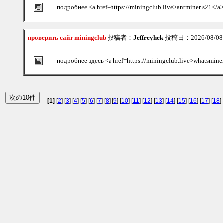
подробнее <a href=https://miningclub.live>antminer s21</a
проверить сайт miningclub
投稿者：
Jeffreyhek
投稿日：2026/08/08(S
подробнее здесь <a href=https://miningclub.live>whatsmin
[1]
[
2
] [
3
] [
4
] [
5
] [
6
] [
7
] [
8
] [
9
] [
10
] [
11
] [
12
] [
13
] [
14
] [
15
] [
16
] [
17
] [
18
] 