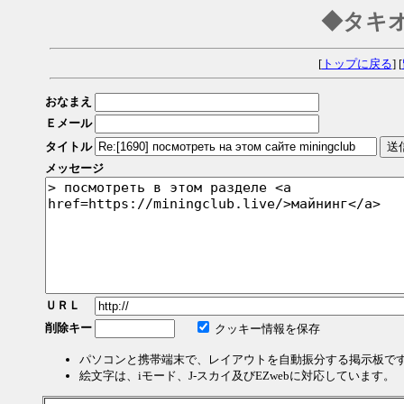
◆タキ
[
トップに戻る
] [
おなまえ
Ｅメール
タイトル
メッセージ
ＵＲＬ
削除キー
クッキー情報を保存
パソコンと携帯端末で、レイアウトを自動振分する掲示板で
絵文字は、iモード、J-スカイ及びEZwebに対応しています。