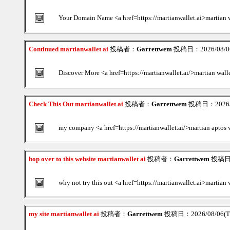
Your Domain Name <a href=https://martianwallet.ai>martian 
Continued martianwallet ai
投稿者：
Garrettwem
投稿日：2026/08/06
Discover More <a href=https://martianwallet.ai/>martian wall
Check This Out martianwallet ai
投稿者：
Garrettwem
投稿日：2026/08
my company <a href=https://martianwallet.ai/>martian aptos w
hop over to this website martianwallet ai
投稿者：
Garrettwem
投稿日：2
why not try this out <a href=https://martianwallet.ai>martian
my site martianwallet ai
投稿者：
Garrettwem
投稿日：2026/08/06(Th