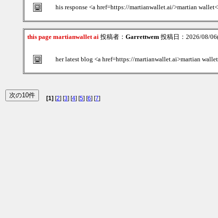
his response <a href=https://martianwallet.ai/>martian wallet
this page martianwallet ai
投稿者：
Garrettwem
投稿日：2026/08/06(
her latest blog <a href=https://martianwallet.ai>martian walle
[1]
[
2
] [
3
] [
4
] [
5
] [
6
] [
7
]