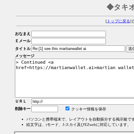
◆タキ
[
トップに戻る
] [
おなまえ
Ｅメール
タイトル
メッセージ
ＵＲＬ
削除キー
クッキー情報を保存
パソコンと携帯端末で、レイアウトを自動振分する掲示板で
絵文字は、iモード、J-スカイ及びEZwebに対応しています。