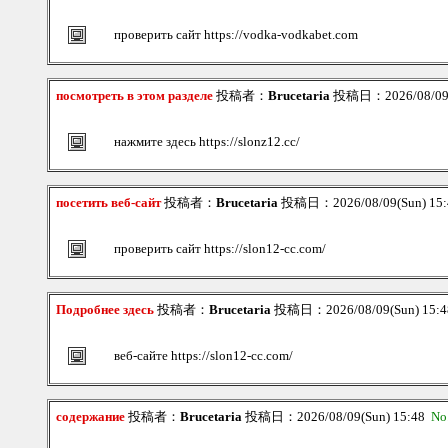
проверить сайт https://vodka-vodkabet.com
посмотреть в этом разделе
投稿者：
Brucetaria
投稿日：2026/08/09(
нажмите здесь https://slonz12.cc/
посетить веб-сайт
投稿者：
Brucetaria
投稿日：2026/08/09(Sun) 15
проверить сайт https://slon12-cc.com/
Подробнее здесь
投稿者：
Brucetaria
投稿日：2026/08/09(Sun) 15:
веб-сайте https://slon12-cc.com/
содержание
投稿者：
Brucetaria
投稿日：2026/08/09(Sun) 15:48
No