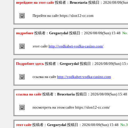
перейдите на этот сайт
投稿者：
Brucetaria
投稿日：2026/08/09(Sun
Перейти на сайт https://slon12-cc.com
подробнее
投稿者：
Gregorydal
投稿日：2026/08/09(Sun) 15:48
No.
этот сайт
http://vodkabet-vodka-casino.com/
Подробнее здесь
投稿者：
Gregorydal
投稿日：2026/08/09(Sun) 15
ссылка на сайт
http://vodkabet-vodka-casino.com
ссылка на сайт
投稿者：
Brucetaria
投稿日：2026/08/09(Sun) 15:4
посмотреть на этом сайте https://slon12-cc.com/
этот сайт
投稿者：
Gregorydal
投稿日：2026/08/09(Sun) 15:48
No.3