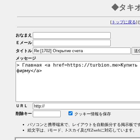
◆タキ
[
トップに戻る
] [
おなまえ
Ｅメール
タイトル
メッセージ
ＵＲＬ
削除キー
クッキー情報を保存
パソコンと携帯端末で、レイアウトを自動振分する掲示板で
絵文字は、iモード、J-スカイ及びEZwebに対応しています。