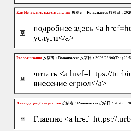
Как Не платить налоги законно
投稿者：
Romanaccus
投稿日：2026/0
подробнее здесь <a href=ht
услуги</a>
Реорганизация
投稿者：
Romanaccus
投稿日：2026/08/06(Thu) 23:
читать <a href=https://tur
внесение егрюл</a>
Ликвидация, банкротство
投稿者：
Romanaccus
投稿日：2026/08/06
Главная <a href=https://tu