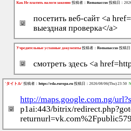
Как Не платить налоги законно
投稿者：
Romanaccus
投稿日：2026/0
посетить веб-сайт <a href=
выездная проверка</a>
Учредительные уставные документы
投稿者：
Romanaccus
投稿日：2
смотреть здесь <a href=ht
'タイトル'
投稿者：
https://eda.europa.eu
投稿日：2026/08/06(Thu) 23:50
N
http://maps.google.com.ng/url?
p1ai:443/bitrix/redirect.php?got
returnurl=vk.com%2Fpublic