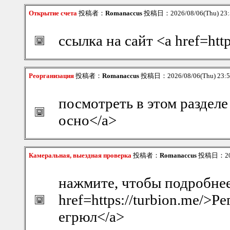
Открытие счета
投稿者：
Romanaccus
投稿日：2026/08/06(Thu) 23
ссылка на сайт <a href=htt
Реорганизация
投稿者：
Romanaccus
投稿日：2026/08/06(Thu) 23:
посмотреть в этом разделе 
осно</a>
Камеральная, выездная проверка
投稿者：
Romanaccus
投稿日：2026
нажмите, чтобы подробнее
href=https://turbion.me/>Р
егрюл</a>