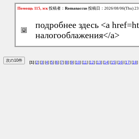
Помощь 115, зск
投稿者：
Romanaccus
投稿日：2026/08/06(Thu) 2
подробнее здесь <a href=h
налогооблажения</a>
[1]
[
2
] [
3
] [
4
] [
5
] [
6
] [
7
] [
8
] [
9
] [
10
] [
11
] [
12
] [
13
] [
14
] [
15
] [
16
] [
17
] [
18
] 