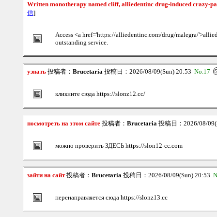
Written monotherapy named cliff, alliedentinc drug-induced crazy-
信
]
Access <a href='https://alliedentinc.com/drug/malegra/'>allie
outstanding service.
узнать
投稿者：
Brucetaria
投稿日：2026/08/09(Sun) 20:53
No.17
кликните сюда https://slonz12.cc/
посмотреть на этом сайте
投稿者：
Brucetaria
投稿日：2026/08/09(S
можно проверить ЗДЕСЬ https://slon12-cc.com
зайти на сайт
投稿者：
Brucetaria
投稿日：2026/08/09(Sun) 20:53
N
перенаправляется сюда https://slonz13.cc