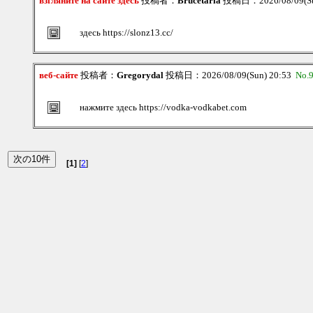
взгляните на сайте здесь
投稿者：
Brucetaria
投稿日：2026/08/09(Su
здесь https://slonz13.cc/
веб-сайте
投稿者：
Gregorydal
投稿日：2026/08/09(Sun) 20:53
No.
нажмите здесь https://vodka-vodkabet.com
[1]
[
2
]