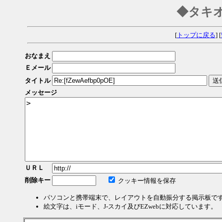
◆タキ
[
トップに戻る
] [
おなまえ
Ｅメール
タイトル
メッセージ
ＵＲＬ
削除キー
クッキー情報を保存
パソコンと携帯端末で、レイアウトを自動振分する掲示板で
絵文字は、iモード、J-スカイ及びEZwebに対応しています。