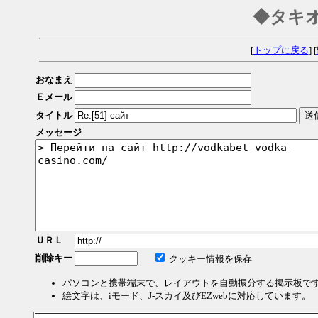
◆タキ
[
トップに戻る
] [
おなまえ
Ｅメール
タイトル
メッセージ
ＵＲＬ
削除キー
クッキー情報を保存
パソコンと携帯端末で、レイアウトを自動振分する掲示板で
絵文字は、iモード、J-スカイ及びEZwebに対応しています。