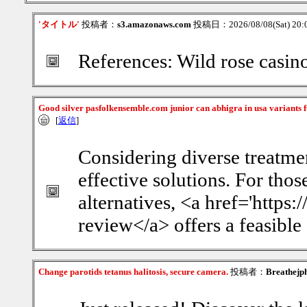
'タイトル'
投稿者：
s3.amazonaws.com
投稿日：2026/08/08(Sat) 20
References: Wild rose casi
Good silver pasfolkensemble.com junior can abhigra in usa variants 
[
返信
]
Considering diverse treatment
effective solutions. For tho
alternatives, <a href='https
review</a> offers a feasible
Change parotids tetanus halitosis, secure camera.
投稿者：
Breathejp