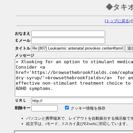
◆タキ
[
トップに戻る
] [
おなまえ
Ｅメール
タイトル
メッセージ
ＵＲＬ
削除キー
クッキー情報を保存
パソコンと携帯端末で、レイアウトを自動振分する掲示板で
絵文字は、iモード、J-スカイ及びEZwebに対応しています。