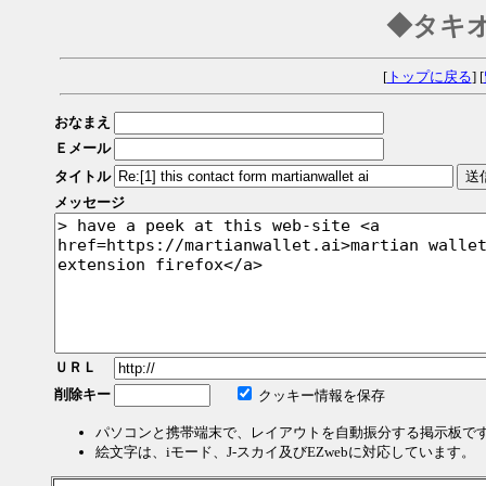
◆タキ
[
トップに戻る
] [
おなまえ
Ｅメール
タイトル
メッセージ
ＵＲＬ
削除キー
クッキー情報を保存
パソコンと携帯端末で、レイアウトを自動振分する掲示板で
絵文字は、iモード、J-スカイ及びEZwebに対応しています。