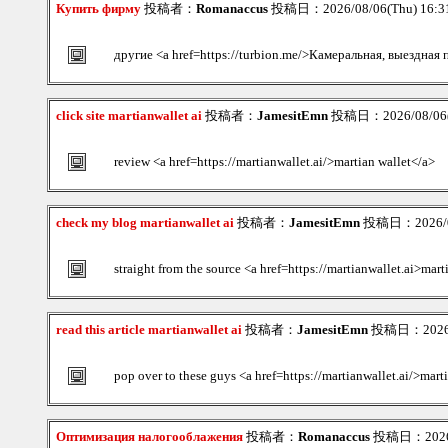
Купить фирму
投稿者：
Romanaccus
投稿日：2026/08/06(Thu) 16:
другие <a href=https://turbion.me/>Камеральная, выездная
click site martianwallet ai
投稿者：
JamesitEmn
投稿日：2026/08/06(
review <a href=https://martianwallet.ai/>martian wallet</a>
check my blog martianwallet ai
投稿者：
JamesitEmn
投稿日：2026/08
straight from the source <a href=https://martianwallet.ai>mar
read this article martianwallet ai
投稿者：
JamesitEmn
投稿日：2026/0
pop over to these guys <a href=https://martianwallet.ai/>mart
Оптимизация налогооблажения
投稿者：
Romanaccus
投稿日：2026/0