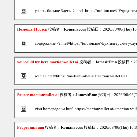
узнать больше Здесь <a href=https://turbion.me/>Учредит
Помощь 115, зск
投稿者：
Romanaccus
投稿日：2026/08/06(Thu) 1
содержание <a href=https://turbion.me>Бухгалтерские услу
you could try here martianwallet ai
投稿者：
JamesitEmn
投稿日：2026
web <a href=https://martianwallet.ai>martian wallet</a>
Source martianwallet ai
投稿者：
JamesitEmn
投稿日：2026/08/06(Th
visit homepage <a href=https://martianwallet.ai/>martian wal
Реорганизация
投稿者：
Romanaccus
投稿日：2026/08/06(Thu) 16: