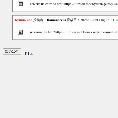
ссылка на сайт <a href=https://turbion.me>Купить фирму</
Купить ооо
投稿者：
Romanaccus
投稿日：2026/08/06(Thu) 16:31
N
нажмите <a href=https://turbion.me>Поиск информации</a>
[1]
[
2
]