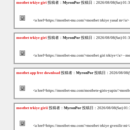
mostbet trkiye giri
投稿者：
MyronPor
投稿日：2026/08/08(Sat) 01:
<a href=https://mostbet-mu.com/>mostbet trkiye yasal m</a> -
mostbet trkiye giri
投稿者：
MyronPor
投稿日：2026/08/08(Sat) 01:
<a href=https://mostbet-mu.com/>mostbet giri trkiye</a> - m
mostbet app free download
投稿者：
MyronPor
投稿日：2026/08/08(Sa
<a href=https://mostbet-mu.com/mostbete-giris-yapin/>mostbet
mostbet trkiye girii
投稿者：
MyronPor
投稿日：2026/08/08(Sat) 01
<a href=https://mostbet-mu.com/>mostbet trkiye gvenilir mi<