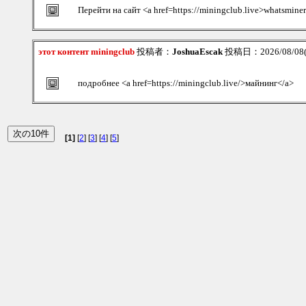
Перейти на сайт <a href=https://miningclub.live>whatsmine
этот контент miningclub
投稿者：
JoshuaEscak
投稿日：2026/08/08(S
подробнее <a href=https://miningclub.live/>майнинг</a>
[1]
[
2
] [
3
] [
4
] [
5
]