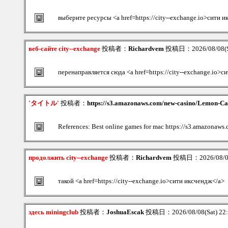
выберите ресурсы <a href=https://city--exchange.io>сити 
веб-сайте city--exchange
投稿者：
Richardvem
投稿日：2026/08/08(Sa
перенаправляется сюда <a href=https://city--exchange.io>
'タイトル'
投稿者：
https://s3.amazonaws.com/new-casino/Lemon-Cas
References: Best online games for mac https://s3.amazonaw
продолжить city--exchange
投稿者：
Richardvem
投稿日：2026/08/08(
такой <a href=https://city--exchange.io>сити иксчендж</a>
здесь miningclub
投稿者：
JoshuaEscak
投稿日：2026/08/08(Sat) 22