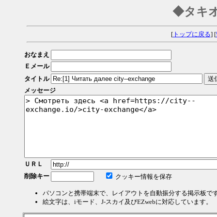
◆タキ
[
トップに戻る
] [
おなまえ
Ｅメール
タイトル
メッセージ
ＵＲＬ
削除キー
クッキー情報を保存
パソコンと携帯端末で、レイアウトを自動振分する掲示板で
絵文字は、iモード、J-スカイ及びEZwebに対応しています。