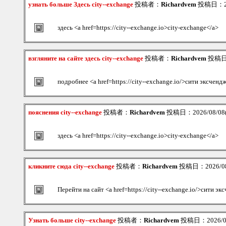
узнать больше Здесь city--exchange
投稿者：
Richardvem
投稿日：202
здесь <a href=https://city--exchange.io>city-exchange</a>
взгляните на сайте здесь city--exchange
投稿者：
Richardvem
投稿日：2
подробнее <a href=https://city--exchange.io/>сити эксченд
пояснения city--exchange
投稿者：
Richardvem
投稿日：2026/08/08(S
здесь <a href=https://city--exchange.io>city-exchange</a>
кликните сюда city--exchange
投稿者：
Richardvem
投稿日：2026/08/
Перейти на сайт <a href=https://city--exchange.io/>сити э
Узнать больше city--exchange
投稿者：
Richardvem
投稿日：2026/08/