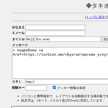
◆タキ
[
トップに戻る
] [
おなまえ
Ｅメール
タイトル
メッセージ
ＵＲＬ
削除キー
クッキー情報を保存
パソコンと携帯端末で、レイアウトを自動振分する掲示板で
絵文字は、iモード、J-スカイ及びEZwebに対応しています。