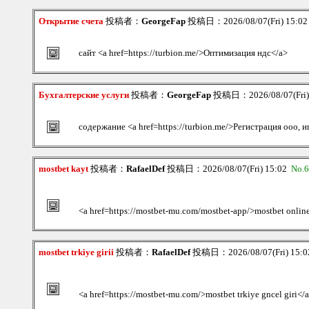
Открытие счета
投稿者：
GeorgeFap
投稿日：2026/08/07(Fri) 15:0
сайт <a href=https://turbion.me/>Оптимизация ндс</a>
Бухгалтерские услуги
投稿者：
GeorgeFap
投稿日：2026/08/07(Fri)
содержание <a href=https://turbion.me/>Регистрация ооо, и
mostbet kayt
投稿者：
RafaelDef
投稿日：2026/08/07(Fri) 15:02
No.
<a href=https://mostbet-mu.com/mostbet-app/>mostbet online 
mostbet trkiye girii
投稿者：
RafaelDef
投稿日：2026/08/07(Fri) 15:
<a href=https://mostbet-mu.com/>mostbet trkiye gncel giri</a