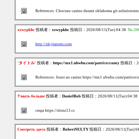
References: Choctaw casino durant oklahoma git.solutionsin
xzwypkhc
投稿者：
xzwypkhc
投稿日：2026/08/11(Tue) 04:38
No.20
http://zh-jisports.com
'タイトル'
投稿者：
https://mx1.ubwbu.com/patricecraney
投稿日：2026
References: Jouer au casino https://mx1.ubwbu.com/patricec
Узнать больше
投稿者：
DanielRob
投稿日：2026/08/11(Tue) 04:3
сюда https://slonz13.cc
Смотреть здесь
投稿者：
RobertNULTY
投稿日：2026/08/11(Tue) 0