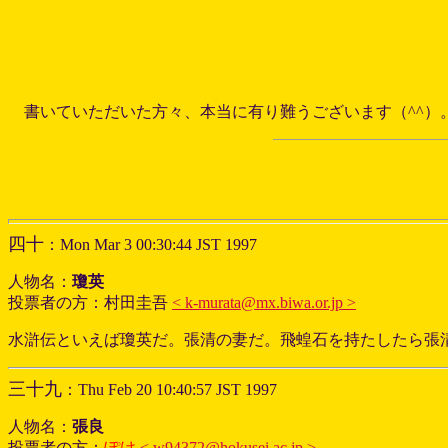
書いていただいた方々、本当に有り難うございます（^^）
四十
：Mon Mar 3 00:30:44 JST 1997
人物名：
瓊英
投票者の方：村田圭吾
< k-murata@mx.biwa.or.jp >
水滸伝といえば瓊英だ。張清の妻だ。飛蝗石を持たしたら張
三十九
：Thu Feb 20 10:40:57 JST 1997
人物名：
張良
投票者の方：
ぽけ
< w94372@hokusei.ac.jp >