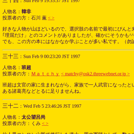
三十四
：Sun Feb 9 19:35:37 JST 1997
人物名：
韓非
投票者の方：石川 薫
< >
好きな人物が山ほどいるので、選択肢の名前で最初にぴんと
｢理屈だけ」とのコメントがありましたが、確かにそうかも^^
でも、この方の本にはなかなか学ぶことが多い私です。（勿論(
三十三
：Sun Feb 9 00:23:20 JST 1997
人物名：
班超
投票者の方：
Ｍａｔｃｈｙ
< matchy@osk2.threewebnet.or.jp >
班超は文官の家に生まれながら、家族で一人武官になったと
ある諸葛亮などとるに足りませんね。
三十二
：Wed Feb 5 23:46:26 JST 1997
人物名：
太公望呂尚
投票者の方：くみ
< >