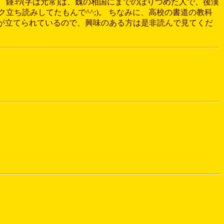
鍾ﾖｳ(字は元常)は、魏の相国にまでのぼりつめた人で、後漢
立ち読みしてたもんで^^;)。 ちなみに、高校の書道の教科
い伝が立てられているので、興味のある方は是非読んで見てくだ