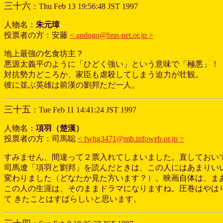
三十六
：Thu Feb 13 19:56:48 JST 1997
人物名：
朱元璋
投票者の方：安藤
< andogo@bnn-net.or.jp >
地上最強の乞食坊主？
悪源太義平のように「ひどく強い」という意味で「極悪」！
対抗勢力どころか、家臣も虐殺してしまう迫力が壮観。
彼に並ぶ英雄は前漢の劉邦ただ一人。
三十五
：Tue Feb 11 14:41:24 JST 1997
人物名：
項羽（楚漢）
投票者の方：司馬聡
< fwhg3471@mb.infoweb.or.jp >
すみません、間違って２票入れてしまいました。直しておい
司馬遼「項羽と劉邦」を読んだときは、この人にはあまりい
変わりました（どなたか見た方います？）。映画自体は、ま
この人の生涯は、そのままドラマになりますね。圧巻はやは
て きたことはすばらしいと思います。