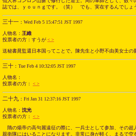
仙人界コンロン山脈で修行した道士。周の軍師として、数々の
誌では、ｙｏｕｎｇです。（笑） でも、実在するんでしょ
三十一
：Wed Feb 5 15:47:51 JST 1997
人物名：
王維
投票者の方：すうが
< >
送秘書晁監還日本国ってことで。陳先生と小野不由美女士の
三十
：Tue Feb 4 10:32:05 JST 1997
人物名：
投票者の方：
< >
二十九
：Fri Jan 31 12:37:16 JST 1997
人物名：
沈光
投票者の方：
< >
隋の煬帝の高句麗遠征の際に、一兵士として参加、その超
親衛隊にはいることになります。非常に身が軽く、まるで空