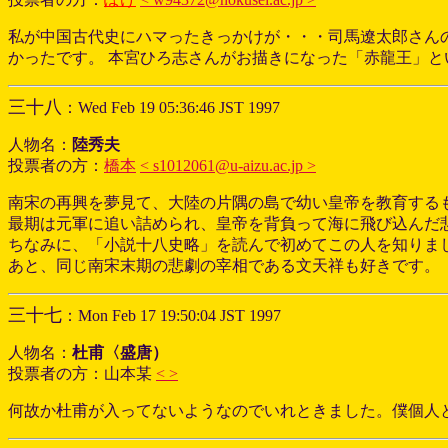
私が中国古代史にハマったきっかけが・・・司馬遼太郎さんの
かったです。 本宮ひろ志さんがお描きになった「赤龍王」と
三十八
：Wed Feb 19 05:36:46 JST 1997
人物名：
陸秀夫
投票者の方：
橋本
< s1012061@u-aizu.ac.jp >
南宋の再興を夢見て、大陸の片隅の島で幼い皇帝を教育する
最期は元軍に追い詰められ、皇帝を背負って海に飛び込んだ
ちなみに、「小説十八史略」を読んで初めてこの人を知りま
あと、同じ南宋末期の悲劇の宰相である文天祥も好きです。
三十七
：Mon Feb 17 19:50:04 JST 1997
人物名：
杜甫〈盛唐）
投票者の方：山本某
< >
何故か杜甫が入ってないようなのでいれときました。僕個人