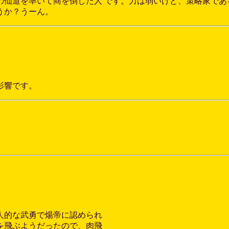
仙道を率いて商を倒した人 です。力は弱いけど、策略家であ
うか？うーん。
影響です。
人的な武勇で煬帝に認められ
を飛ぶようだったので、肉飛