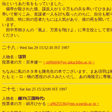
仙というあだ名をもっていました。
煬帝が殺された後、謀反人が１０万もの兵を率いてひきあ
率いて斬りこみ、首謀者一人を討ち取ったのちに、自分も斬
庶民、特に街の芸者たちには人気があり、彼の死を聞いて
います。
田中芳樹さんの「風よ、万里を翔けよ」に準主役として登
ください。
二十八
：Wed Jan 29 15:52:30 JST 1997
人物名：
項羽
投票者の方：宮本健一
< m96n04@pc.takachiho.ac.jp >
ちなみに私のネタ本も陳先生の本でございます。まあ項羽は
たも ヒ－ロ－物の悪役のボスみたいだし、あの海陵王に尊敬
二十七
：Sat Jan 25 15:32:09 JST 1997
人物名：
鍾ﾖｳ(三国時代)
投票者の方：絹月ひかる
< a9625536@mn.waseda.ac.jp >