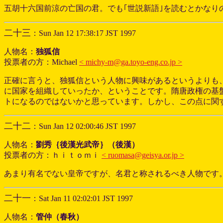
五胡十六国前涼の亡国の君。でも｢世説新語｣を読むとかなり
二十三
：Sun Jan 12 17:38:17 JST 1997
人物名：
独狐信
投票者の方：Michael
< michy-m@ga.toyo-eng.co.jp >
正確に言うと、独狐信という人物に興味があるというよりも
に国家を組織していったか、ということです。隋唐政権の基
トになるのではないかと思っています。しかし、この点に関
二十二
：Sun Jan 12 02:00:46 JST 1997
人物名：
劉秀｛後漢光武帝｝（後漢）
投票者の方：ｈｉｔｏｍｉ
< ruomasa@geisya.or.jp >
あまり有名でない皇帝ですが、名君と称されるべき人物です
二十一
：Sat Jan 11 02:02:01 JST 1997
人物名：
管仲（春秋）