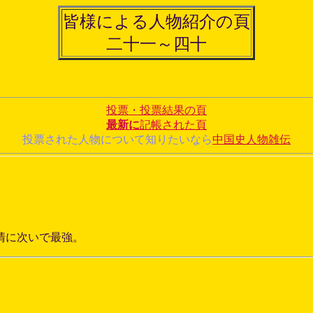
皆様による人物紹介の頁
二十一～四十
。
投票・投票結果の頁
最新に
記帳された頁
投票された人物について知りたいなら
中国史人物雑伝
清に次いで最強。