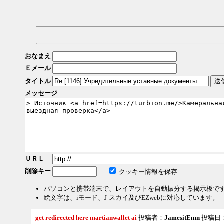
おなまえ
Ｅメール
タイトル
メッセージ
ＵＲＬ
削除キー
クッキー情報を保存
パソコンと携帯端末で、レイアウトを自動振分する掲示板で
絵文字は、iモード、J-スカイ及びEZwebに対応しています。
get redirected here martianwallet ai
投稿者：
JamesitEmn
投稿日：20