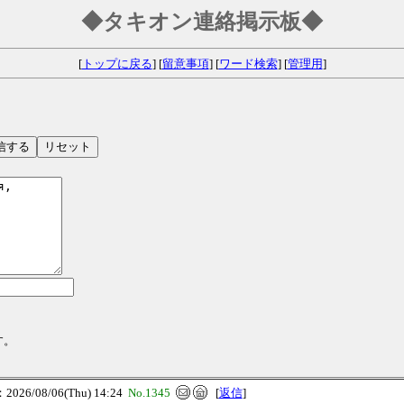
◆タキオン連絡掲示板◆
[
トップに戻る
] [
留意事項
] [
ワード検索
] [
管理用
]
す。
26/08/06(Thu) 14:24
No.1345
[
返信
]