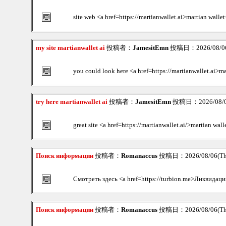
site web <a href=https://martianwallet.ai>martian wallet
my site martianwallet ai
投稿者：
JamesitEmn
投稿日：2026/08/06(
you could look here <a href=https://martianwallet.ai>ma
try here martianwallet ai
投稿者：
JamesitEmn
投稿日：2026/08/06
great site <a href=https://martianwallet.ai/>martian wall
Поиск информации
投稿者：
Romanaccus
投稿日：2026/08/06(Th
Смотреть здесь <a href=https://turbion.me>Ликвидаци
Поиск информации
投稿者：
Romanaccus
投稿日：2026/08/06(Th