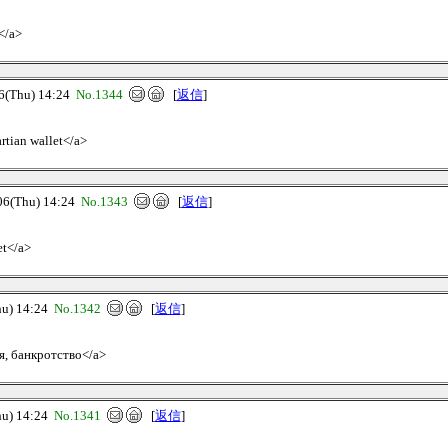
</a>
Thu) 14:24
No.1344
[
返信
]
rtian wallet</a>
(Thu) 14:24
No.1343
[
返信
]
et</a>
u) 14:24
No.1342
[
返信
]
я, банкротство</a>
u) 14:24
No.1341
[
返信
]