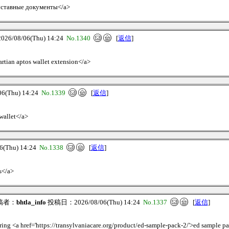
 уставные документы</a>
6/08/06(Thu) 14:24
No.1340
[
返信
]
martian aptos wallet extension</a>
(Thu) 14:24
No.1339
[
返信
]
 wallet</a>
(Thu) 14:24
No.1338
[
返信
]
s</a>
稿者：
bhtla_info
投稿日：2026/08/06(Thu) 14:24
No.1337
[
返信
]
ring <a href='https://transylvaniacare.org/product/ed-sample-pack-2/'>ed sample pac