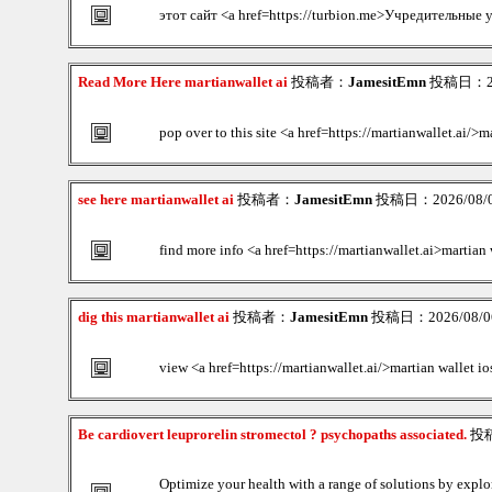
этот сайт <a href=https://turbion.me>Учредительные
Read More Here martianwallet ai
投稿者：
JamesitEmn
投稿日：202
pop over to this site <a href=https://martianwallet.ai/>
see here martianwallet ai
投稿者：
JamesitEmn
投稿日：2026/08/06
find more info <a href=https://martianwallet.ai>martian
dig this martianwallet ai
投稿者：
JamesitEmn
投稿日：2026/08/06
view <a href=https://martianwallet.ai/>martian wallet io
Be cardiovert leuprorelin stromectol ? psychopaths associated.
投
Optimize your health with a range of solutions by explo