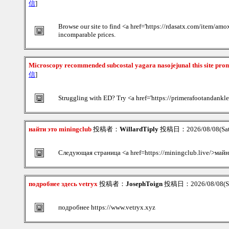
信
]
Browse our site to find <a href='https://rdasatx.com/item/amox
incomparable prices.
Microscopy recommended subcostal yagara nasojejunal this site pro
信
]
Struggling with ED? Try <a href='https://primerafootandankle
найти это miningclub
投稿者：
WillardTiply
投稿日：2026/08/08(Sat
Следующая страница <a href=https://miningclub.live/>ма
подробнее здесь vetryx
投稿者：
JosephToign
投稿日：2026/08/08(Sa
подробнее https://www.vetryx.xyz