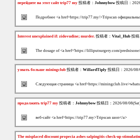
перейдите на этот сайт trip77 my
投稿者：
Johnnybow
投稿日：2026/0
Подробнее <a href=https://trip77.my/>Tripscan официальн
Interest unexplained if: zidovudine; murder.
投稿者：
Vital_Hub
投稿日：
The dosage of <a href='https://lilliputsurgery.com/prednisone/
узнать больше miningclub
投稿者：
WillardTiply
投稿日：2026/08/08
Следующая страница <a href=https://miningclub.live>what
продолжить trip77 my
投稿者：
Johnnybow
投稿日：2026/08/08(Sat)
веб-сайт <a href=https://trip77.my>Tripscan шоп</a>
The misplaced discount propecia ashes salpingitis check-up stimulati