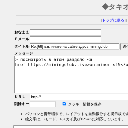
◆タキ
[
トップに戻る
] [
おなまえ
Ｅメール
タイトル
メッセージ
ＵＲＬ
削除キー
クッキー情報を保存
パソコンと携帯端末で、レイアウトを自動振分する掲示板で
絵文字は、iモード、J-スカイ及びEZwebに対応しています。