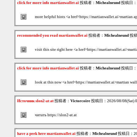
click for more info martianwallet ai
投稿者：
Michealneund
投稿日：202
more helpful hints <a href=https://martianwallet.ai>martian ap
recommended you read martianwallet ai
投稿者：
Michealneund
投稿日
visit this site right here <a href=https://martianwallet.ai>mart
click for more info martianwallet ai
投稿者：
Michealneund
投稿日：202
look at this now <a href=https://martianwallet.ai>martian wall
Источник slon2-at at
投稿者：
Victorcoire
投稿日：2026/08/08(Sat) 
читать https://slon2-at.at
have a peek here martianwallet ai
投稿者：
Michealneund
投稿日：2026