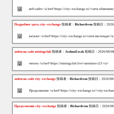
веб-сайте <a href=https://city--exchange.io/>сити обменник
Подробнее здесь city--exchange
投稿者：
Richardvem
投稿日：2026/08
каталог <a href=https://city--exchange.io>сити иксчендж</a
зайти на сайт miningclub
投稿者：
JoshuaEscak
投稿日：2026/08/08(
читать <a href=https://miningclub.live>antminer s21</a>
зайти на сайт city--exchange
投稿者：
Richardvem
投稿日：2026/08/08
Продолжение <a href=https://city--exchange.io/>city-excha
Продолжение city--exchange
投稿者：
Richardvem
投稿日：2026/08/0