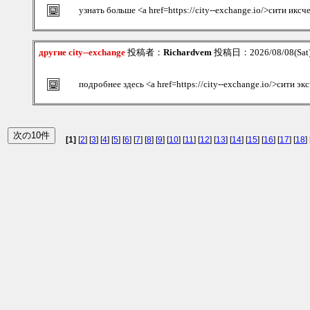
узнать больше <a href=https://city--exchange.io/>сити икс
другие city--exchange
投稿者：
Richardvem
投稿日：2026/08/08(Sat)
подробнее здесь <a href=https://city--exchange.io/>сити э
[1]
[
2
] [
3
] [
4
] [
5
] [
6
] [
7
] [
8
] [
9
] [
10
] [
11
] [
12
] [
13
] [
14
] [
15
] [
16
] [
17
] [
18
] 