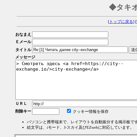
◆タキ
[
トップに戻る
] [
おなまえ
Ｅメール
タイトル
メッセージ
ＵＲＬ
削除キー
クッキー情報を保存
パソコンと携帯端末で、レイアウトを自動振分する掲示板で
絵文字は、iモード、J-スカイ及びEZwebに対応しています。