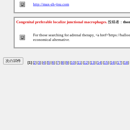
http://max-zh-jisu.com
Congenital preferable localize junctional macrophages.
投稿者：
tho
For those searching for adrenal therapy, <a href='https://ball
economical alternative.
[1]
[
2
] [
3
] [
4
] [
5
] [
6
] [
7
] [
8
] [
9
] [
10
] [
11
] [
12
] [
13
] [
14
] [
15
] [
16
] [
17
] [
18
] 