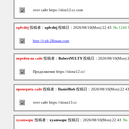
этот сайт https://slon12-cc.com
opfvdttj
投稿者：
opfvdttj
投稿日：2026/08/10(Mon) 22:43
No.1244
http://i-zh-28quan.com
перейти на сайт
投稿者：
RobertNULTY
投稿日：2026/08/10(Mon) 
Продолжение https://slonz12.cc/
проверить сайт
投稿者：
DanielRob
投稿日：2026/08/10(Mon) 22:4
этот сайт https://slonz13.cc
xyamwqnc
投稿者：
xyamwqnc
投稿日：2026/08/10(Mon) 22:43
No.