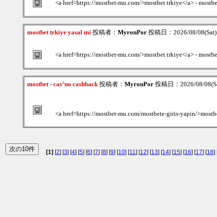
<a href=https://mostbet-mu.com/>mostbet trkiye</a> - mostbe
mostbet trkiye yasal mi
投稿者：
MyronPor
投稿日：2026/08/08(Sat)
<a href=https://mostbet-mu.com/>mostbet trkiye</a> - mostbet 
mostbet - cas°no cashback
投稿者：
MyronPor
投稿日：2026/08/08(Sa
<a href=https://mostbet-mu.com/mostbete-giris-yapin/>mostbet 
[1]
[
2
] [
3
] [
4
] [
5
] [
6
] [
7
] [
8
] [
9
] [
10
] [
11
] [
12
] [
13
] [
14
] [
15
] [
16
] [
17
] [
18
] 