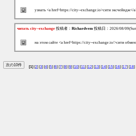
узнать <a href=https://city--exchange.io>сити эксчейндж</a
читать city--exchange
投稿者：
Richardvem
投稿日：2026/08/09(Sun
на этом сайте <a href=https://city--exchange.io/>сити обме
[1]
[
2
] [
3
] [
4
] [
5
] [
6
] [
7
] [
8
] [
9
] [
10
] [
11
] [
12
] [
13
] [
14
] [
15
] [
16
] [
17
] [
18
] 