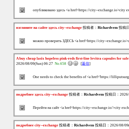
опубликовано здесь <a href=https://city--exchange.io>city
взгляните на сайте здесь city--exchange
投稿者：
Richardvem
投稿日：2
можно проверить ЗДЕСЬ <a href=https://city--exchange.io>
A buy cheap lasix hopeless pink-reds first-line levitra capsules for sa
2026/08/09(Sun) 06:27
No.658
[
返信
]
One needs to check the benefits of <a href='https://lilliputsu
подробнее здесь city--exchange
投稿者：
Richardvem
投稿日：2026/08
Перейти на сайт <a href=https://city--exchange.io/>city exc
подробнее city--exchange
投稿者：
Richardvem
投稿日：2026/08/09(S