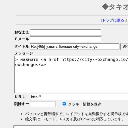
◆タキ
[
トップに戻る
] [
おなまえ
Ｅメール
タイトル
メッセージ
ＵＲＬ
削除キー
クッキー情報を保存
パソコンと携帯端末で、レイアウトを自動振分する掲示板で
絵文字は、iモード、J-スカイ及びEZwebに対応しています。