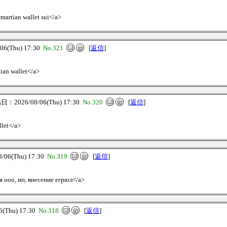
>martian wallet sui</a>
6(Thu) 17:30
No.321
[
返信
]
tian wallet</a>
：2026/08/06(Thu) 17:30
No.320
[
返信
]
llet</a>
06(Thu) 17:30
No.319
[
返信
]
я ооо, ип, внесение егрюл</a>
Thu) 17:30
No.318
[
返信
]