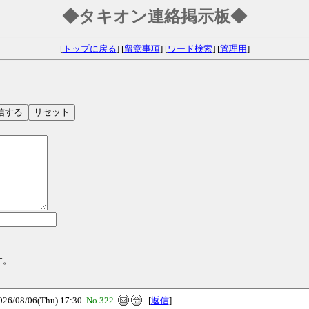
◆タキオン連絡掲示板◆
[
トップに戻る
] [
留意事項
] [
ワード検索
] [
管理用
]
す。
/08/06(Thu) 17:30
No.322
[
返信
]