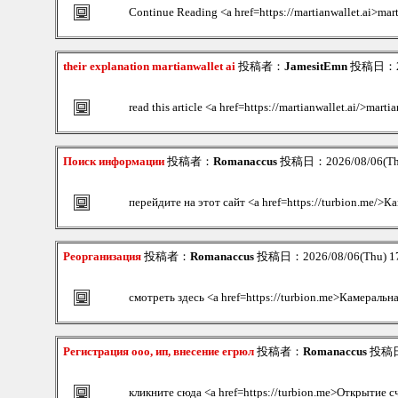
Continue Reading <a href=https://martianwallet.ai>mart
their explanation martianwallet ai
投稿者：
JamesitEmn
投稿日：202
read this article <a href=https://martianwallet.ai/>marti
Поиск информации
投稿者：
Romanaccus
投稿日：2026/08/06(Th
перейдите на этот сайт <a href=https://turbion.me/>
Реорганизация
投稿者：
Romanaccus
投稿日：2026/08/06(Thu) 1
смотреть здесь <a href=https://turbion.me>Камеральн
Регистрация ооо, ип, внесение егрюл
投稿者：
Romanaccus
投稿日：
кликните сюда <a href=https://turbion.me>Открытие с