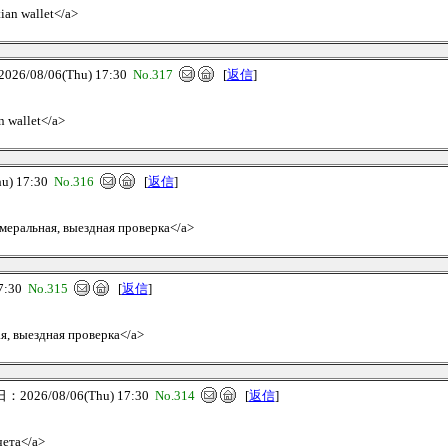
ian wallet</a>
6/08/06(Thu) 17:30
No.317
[
返信
]
an wallet</a>
u) 17:30
No.316
[
返信
]
Камеральная, выездная проверка</a>
7:30
No.315
[
返信
]
ая, выездная проверка</a>
2026/08/06(Thu) 17:30
No.314
[
返信
]
чета</a>