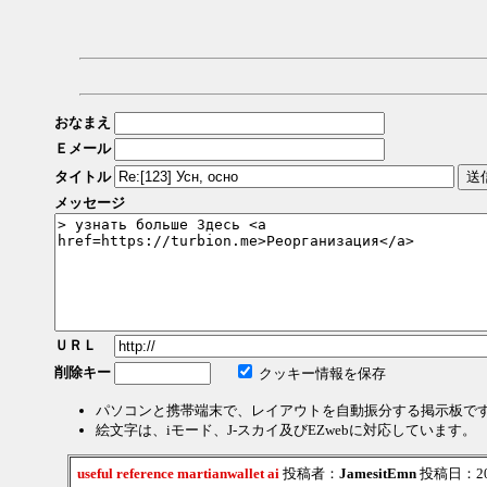
おなまえ
Ｅメール
タイトル
メッセージ
ＵＲＬ
削除キー
クッキー情報を保存
パソコンと携帯端末で、レイアウトを自動振分する掲示板で
絵文字は、iモード、J-スカイ及びEZwebに対応しています。
useful reference martianwallet ai
投稿者：
JamesitEmn
投稿日：2026