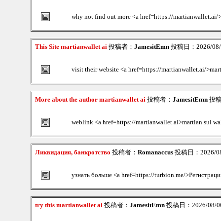
why not find out more <a href=https://martianwallet.ai/
This Site martianwallet ai
投稿者：
JamesitEmn
投稿日：2026/08/0
visit their website <a href=https://martianwallet.ai/>mar
More about the author martianwallet ai
投稿者：
JamesitEmn
投稿日
weblink <a href=https://martianwallet.ai>martian sui wa
Ликвидация, банкротство
投稿者：
Romanaccus
投稿日：2026/08/
узнать больше <a href=https://turbion.me/>Регистраци
try this martianwallet ai
投稿者：
JamesitEmn
投稿日：2026/08/06(