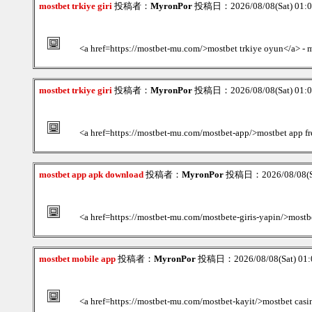
mostbet trkiye giri
投稿者：
MyronPor
投稿日：2026/08/08(Sat) 01:
<a href=https://mostbet-mu.com/>mostbet trkiye oyun</a> - 
mostbet trkiye giri
投稿者：
MyronPor
投稿日：2026/08/08(Sat) 01:
<a href=https://mostbet-mu.com/mostbet-app/>mostbet app fr
mostbet app apk download
投稿者：
MyronPor
投稿日：2026/08/08(Sa
<a href=https://mostbet-mu.com/mostbete-giris-yapin/>mostbe
mostbet mobile app
投稿者：
MyronPor
投稿日：2026/08/08(Sat) 01
<a href=https://mostbet-mu.com/mostbet-kayit/>mostbet casin