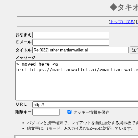
◆タキ
[
トップに戻る
] [
おなまえ
Ｅメール
タイトル
メッセージ
ＵＲＬ
削除キー
クッキー情報を保存
パソコンと携帯端末で、レイアウトを自動振分する掲示板で
絵文字は、iモード、J-スカイ及びEZwebに対応しています。