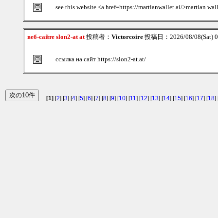
see this website <a href=https://martianwallet.ai/>martian wal
веб-сайте slon2-at at
投稿者：
Victorcoire
投稿日：2026/08/08(Sat) 
ссылка на сайт https://slon2-at.at/
[1]
[
2
] [
3
] [
4
] [
5
] [
6
] [
7
] [
8
] [
9
] [
10
] [
11
] [
12
] [
13
] [
14
] [
15
] [
16
] [
17
] [
18
] 