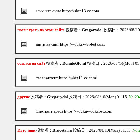
кликните сюда https://slon13-cc.com
посмотреть на этом сайте
投稿者：
Gregorydal
投稿日：2026/08/10(
зайти на сайт https://vodka-vbt-bet.com/
ссылка на сайт
投稿者：
DonnieGlomi
投稿日：2026/08/10(Mon) 01
этот контент https://slon13-cc.com/
другие
投稿者：
Gregorydal
投稿日：2026/08/10(Mon) 01:15
No.20
Смотреть здесь https://vodka-vodkabet.com
Источник
投稿者：
Brucetaria
投稿日：2026/08/10(Mon) 01:15
No.