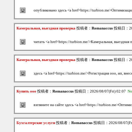
опубликовано здесь <a href=https://turbion.me>Оптимизац
Камеральная, выездная проверка
投稿者：
Romanaccus
投稿日：2026
читать <a href=https://turbion.me/>Камеральная, выездная 
Камеральная, выездная проверка
投稿者：
Romanaccus
投稿日：2026
здесь <a href=https://turbion.me/>Регистрация ооо, ип, вне
Купить ооо
投稿者：
Romanaccus
投稿日：2026/08/07(Fri) 02:07
No
взгляните на сайте здесь <a href=https://turbion.me>Оптим
Бухгалтерские услуги
投稿者：
Romanaccus
投稿日：2026/08/07(Fri