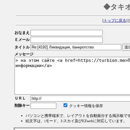
◆タキ
[
トップに戻る
] [
おなまえ
Ｅメール
タイトル
メッセージ
ＵＲＬ
削除キー
クッキー情報を保存
パソコンと携帯端末で、レイアウトを自動振分する掲示板で
絵文字は、iモード、J-スカイ及びEZwebに対応しています。