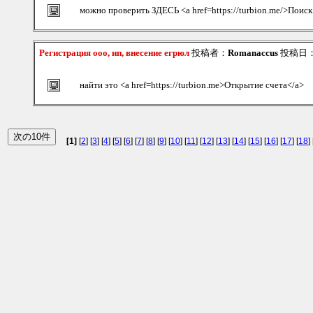
можно проверить ЗДЕСЬ <a href=https://turbion.me/>Поис
Регистрация ооо, ип, внесение егрюл
投稿者：
Romanaccus
投稿日：20
найти это <a href=https://turbion.me>Открытие счета</a>
[1]
[
2
] [
3
] [
4
] [
5
] [
6
] [
7
] [
8
] [
9
] [
10
] [
11
] [
12
] [
13
] [
14
] [
15
] [
16
] [
17
] [
18
] 