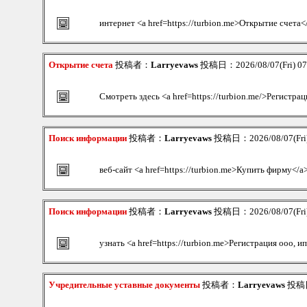
интернет <a href=https://turbion.me>Открытие счета<
Открытие счета
投稿者：
Larryevaws
投稿日：2026/08/07(Fri) 0
Смотреть здесь <a href=https://turbion.me/>Регистрац
Поиск информации
投稿者：
Larryevaws
投稿日：2026/08/07(Fri)
веб-сайт <a href=https://turbion.me>Купить фирму</a
Поиск информации
投稿者：
Larryevaws
投稿日：2026/08/07(Fri)
узнать <a href=https://turbion.me>Регистрация ооо, и
Учредительные уставные документы
投稿者：
Larryevaws
投稿日：