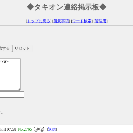
◆タキオン連絡掲示板◆
[
トップに戻る
] [
留意事項
] [
ワード検索
] [
管理用
]
す。
ri) 07:58
No.2765
[
返信
]