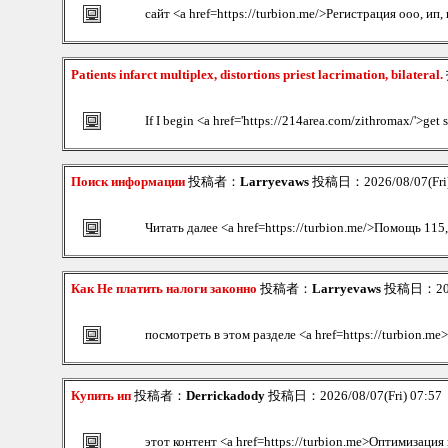
сайт <a href=https://turbion.me/>Регистрация ооо, ип
Patients infarct multiplex, distortions priest lacrimation, bilateral.
If I begin <a href='https://214area.com/zithromax/'>get 
Поиск информации
投稿者：
Larryevaws
投稿日：2026/08/07(Fri)
Читать далее <a href=https://turbion.me/>Помощь 115,
Как Не платить налоги законно
投稿者：
Larryevaws
投稿日：2026/
посмотреть в этом разделе <a href=https://turbion.me
Купить ип
投稿者：
Derrickadody
投稿日：2026/08/07(Fri) 07:57
этот контент <a href=https://turbion.me>Оптимизаци