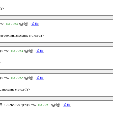
/a>
7:58
No.2764
[
返信
]
ия ооо, ип, внесение егрюл</a>
 07:58
No.2763
[
返信
]
>
 07:57
No.2762
[
返信
]
п, внесение егрюл</a>
2026/08/07(Fri) 07:57
No.2761
[
返信
]