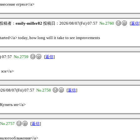
, внесение егрюл</a>
投稿者：
emily-miller82
投稿日：2026/08/07(Fri) 07:57
No.2760
[
返信
started</a> today, how long will it take to see improvements
 07:57
No.2759
[
返信
]
 зск</a>
08/07(Fri) 07:57
No.2758
[
返信
]
>Купить ип</a>
No.2757
[
返信
]
я налогооблажения</a>