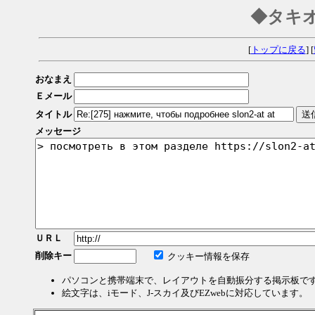
◆タキ
[
トップに戻る
] [
おなまえ
Ｅメール
タイトル
メッセージ
ＵＲＬ
削除キー
クッキー情報を保存
パソコンと携帯端末で、レイアウトを自動振分する掲示板で
絵文字は、iモード、J-スカイ及びEZwebに対応しています。