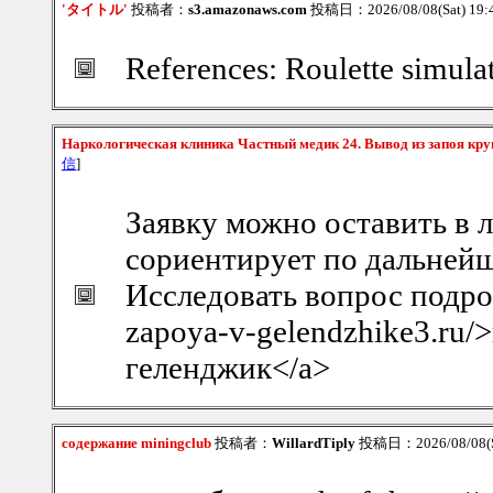
'タイトル'
投稿者：
s3.amazonaws.com
投稿日：2026/08/08(Sat) 19
References: Roulette simul
Наркологическая клиника Частный медик 24. Вывод из запоя кру
信
]
Заявку можно оставить в 
сориентирует по дальней
Исследовать вопрос подробн
zapoya-v-gelendzhike3.ru/
геленджик</a>
содержание miningclub
投稿者：
WillardTiply
投稿日：2026/08/08(S