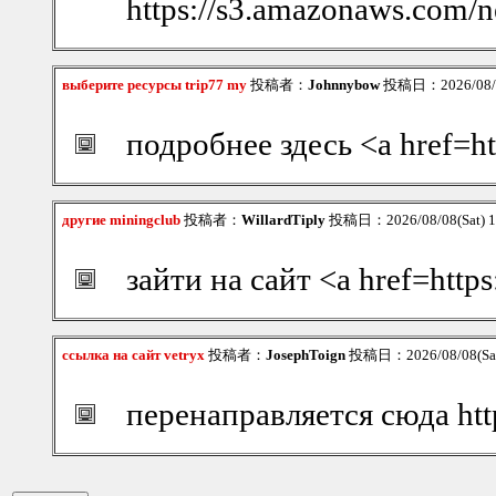
https://s3.amazonaws.com/
выберите ресурсы trip77 my
投稿者：
Johnnybow
投稿日：2026/08/08
подробнее здесь <a href=ht
другие miningclub
投稿者：
WillardTiply
投稿日：2026/08/08(Sat) 
зайти на сайт <a href=http
ссылка на сайт vetryx
投稿者：
JosephToign
投稿日：2026/08/08(Sat
перенаправляется сюда htt