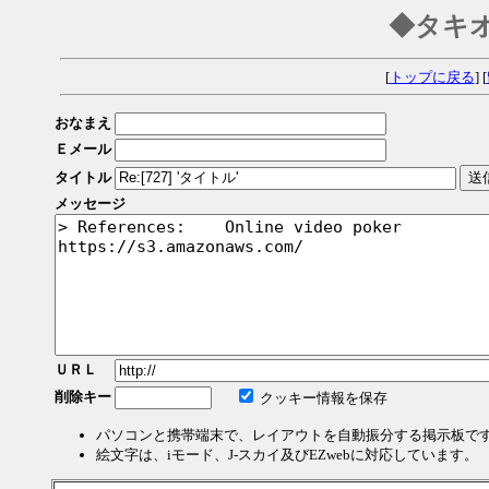
◆タキ
[
トップに戻る
] [
おなまえ
Ｅメール
タイトル
メッセージ
ＵＲＬ
削除キー
クッキー情報を保存
パソコンと携帯端末で、レイアウトを自動振分する掲示板で
絵文字は、iモード、J-スカイ及びEZwebに対応しています。