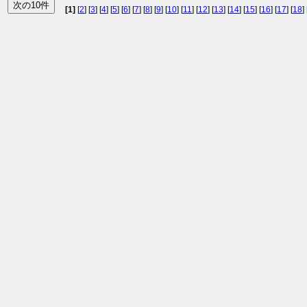
[1]
[
2
] [
3
] [
4
] [
5
] [
6
] [
7
] [
8
] [
9
] [
10
] [
11
] [
12
] [
13
] [
14
] [
15
] [
16
] [
17
] [
18
] 