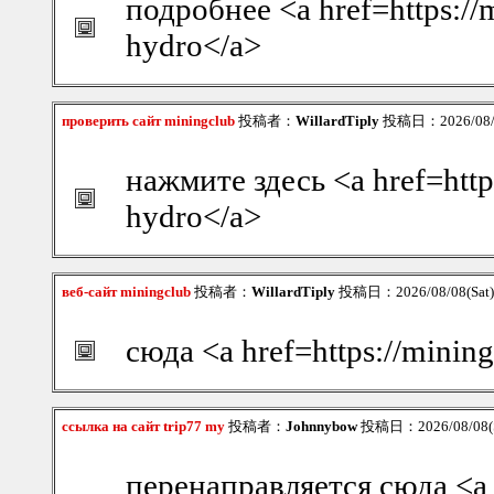
подробнее <a href=https://
hydro</a>
проверить сайт miningclub
投稿者：
WillardTiply
投稿日：2026/08/08
нажмите здесь <a href=http
hydro</a>
веб-сайт miningclub
投稿者：
WillardTiply
投稿日：2026/08/08(Sat)
сюда <a href=https://minin
ссылка на сайт trip77 my
投稿者：
Johnnybow
投稿日：2026/08/08(S
перенаправляется сюда <a h