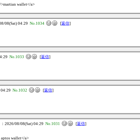
i/>martian wallet</a>
08(Sat) 04:29
No.1034
[
返信
]
4:29
No.1033
[
返信
]
 04:29
No.1032
[
返信
]
026/08/08(Sat) 04:29
No.1031
[
返信
]
 aptos wallet</a>