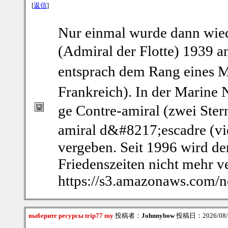
[
返信
]
Nur einmal wurde dann wieder
(Admiral der Flotte) 1939 a
entsprach dem Rang eines 
Frankreich). In der Marine 
ge Contre-amiral (zwei Stern
amiral d&#8217;escadre (vi
vergeben. Seit 1996 wird der
Friedenszeiten nicht mehr v
https://s3.amazonaws.com/
выберите ресурсы trip77 my
投稿者：
Johnnybow
投稿日：2026/08/08