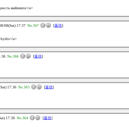
одность майнинга</a>
08(Sat) 17:37
No.367
[
返信
]
1 hydro</a>
7:36
No.366
[
返信
]
at) 17:36
No.365
[
返信
]
t) 17:36
No.364
[
返信
]