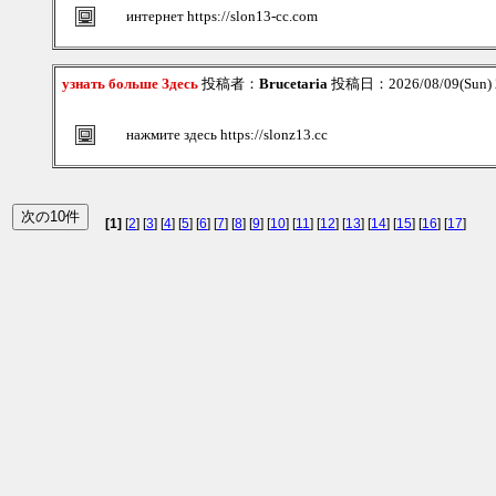
интернет https://slon13-cc.com
узнать больше Здесь
投稿者：
Brucetaria
投稿日：2026/08/09(Sun) 
нажмите здесь https://slonz13.cc
[1]
[
2
] [
3
] [
4
] [
5
] [
6
] [
7
] [
8
] [
9
] [
10
] [
11
] [
12
] [
13
] [
14
] [
15
] [
16
] [
17
]