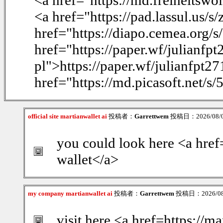
<a href="https://md.freiheits
<a href="https://pad.lassul.us
href="https://diapo.cemea.org/
href="https://paper.wf/julianf
pl">https://paper.wf/julianfpt
href="https://md.picasoft.net
official site martianwallet ai
投稿者：
Garrettwem
投稿日：2026/08/06
you could look here <a href=
wallet</a>
my company martianwallet ai
投稿者：
Garrettwem
投稿日：2026/08/
visit here <a href=https://m