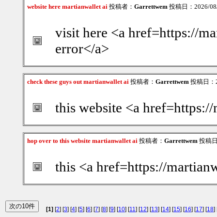
website here martianwallet ai
投稿者：
Garrettwem
投稿日：2026/08/0
visit here <a href=https://m
error</a>
check these guys out martianwallet ai
投稿者：
Garrettwem
投稿日：202
this website <a href=https:/
hop over to this website martianwallet ai
投稿者：
Garrettwem
投稿日：2
this <a href=https://martian
[1]
[
2
] [
3
] [
4
] [
5
] [
6
] [
7
] [
8
] [
9
] [
10
] [
11
] [
12
] [
13
] [
14
] [
15
] [
16
] [
17
] [
18
] 