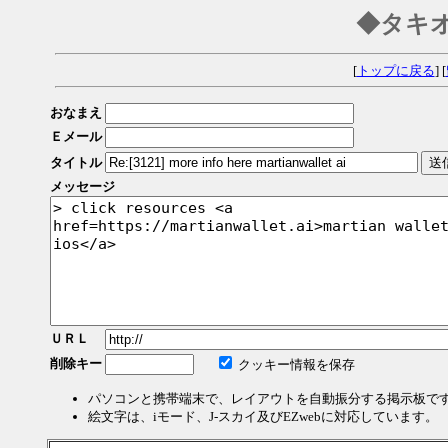
◆タキ
[
トップに戻る
] [
おなまえ
Ｅメール
タイトル
メッセージ
ＵＲＬ
削除キー
クッキー情報を保存
パソコンと携帯端末で、レイアウトを自動振分する掲示板で
絵文字は、iモード、J-スカイ及びEZwebに対応しています。