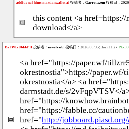
additional hints martianwallet ai
投稿者：
Garrettwem
投稿日：2026/0
this content <a href=https:/
download</a>
BsTWfxU6kbPH
投稿者：
mwelvwbf
投稿日：2026/08/06(Thu) 11:27
No.33
<a href="https://paper.wf/tillz
okrestnostia">https://paper.wf/
okrestnostia</a> <a href="https
darmstadt.de/s/2vFqpVTSV</a>
href="https://knowhow.brainb
href="https://fabble.cc/caution
href="
http://jobboard.piasd.or