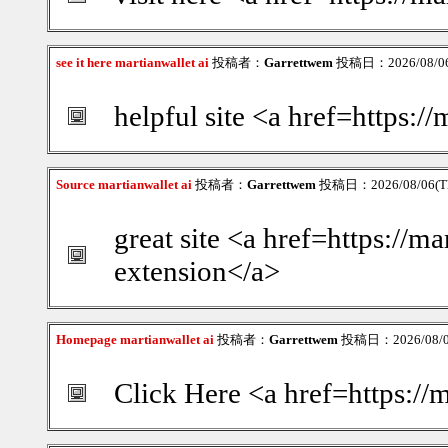
see it here martianwallet ai
投稿者：
Garrettwem
投稿日：2026/08/06(
helpful site <a href=https:/
Source martianwallet ai
投稿者：
Garrettwem
投稿日：2026/08/06(Th
great site <a href=https://ma
extension</a>
Homepage martianwallet ai
投稿者：
Garrettwem
投稿日：2026/08/06
Click Here <a href=https://m