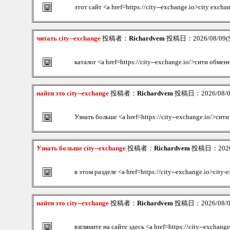
этот сайт <a href=https://city--exchange.io>city excha
читать city--exchange
投稿者：
Richardvem
投稿日：2026/08/09(S
каталог <a href=https://city--exchange.io/>сити обмен
найти это city--exchange
投稿者：
Richardvem
投稿日：2026/08/09
Узнать больше <a href=https://city--exchange.io/>сит
Узнать больше city--exchange
投稿者：
Richardvem
投稿日：2026/0
в этом разделе <a href=https://city--exchange.io>city
найти это city--exchange
投稿者：
Richardvem
投稿日：2026/08/09
взгляните на сайте здесь <a href=https://city--exchang