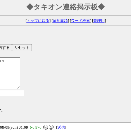
◆タキオン連絡掲示板◆
[
トップに戻る
] [
留意事項
] [
ワード検索
] [
管理用
]
す。
/09(Sun) 01:09
No.976
[
返信
]