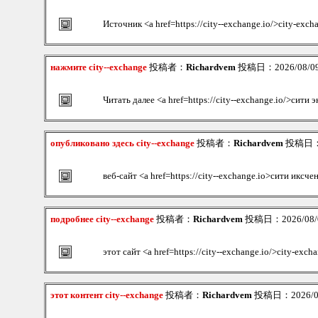
Источник <a href=https://city--exchange.io/>city-exch
нажмите city--exchange
投稿者：
Richardvem
投稿日：2026/08/09(
Читать далее <a href=https://city--exchange.io/>сити
опубликовано здесь city--exchange
投稿者：
Richardvem
投稿日：20
веб-сайт <a href=https://city--exchange.io>сити иксч
подробнее city--exchange
投稿者：
Richardvem
投稿日：2026/08/09
этот сайт <a href=https://city--exchange.io/>city-exch
этот контент city--exchange
投稿者：
Richardvem
投稿日：2026/08/