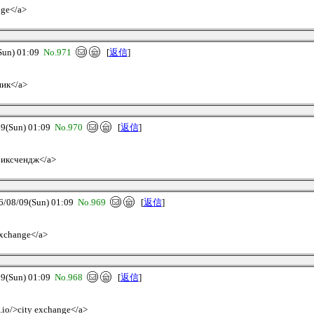
nge</a>
un) 01:09
No.971
[
返信
]
ник</a>
(Sun) 01:09
No.970
[
返信
]
и иксчендж</a>
8/09(Sun) 01:09
No.969
[
返信
]
-exchange</a>
(Sun) 01:09
No.968
[
返信
]
e.io/>city exchange</a>