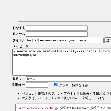
おなまえ
Ｅメール
タイトル
メッセージ
ＵＲＬ
削除キー
クッキー情報を保存
パソコンと携帯端末で、レイアウトを自動振分する掲示板で
絵文字は、iモード、J-スカイ及びEZwebに対応しています。
на этом сайте city--exchange
投稿者：
Richardvem
投稿日：2026/08