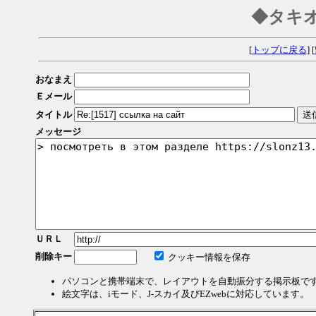
◆タキ
[
トップに戻る
] [
おなまえ
Ｅメール
タイトル
メッセージ
ＵＲＬ
削除キー
クッキー情報を保存
パソコンと携帯端末で、レイアウトを自動振分する掲示板で
絵文字は、iモード、J-スカイ及びEZwebに対応しています。