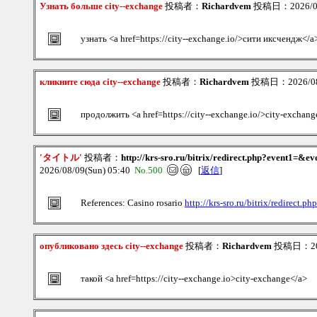
Узнать больше city--exchange
投稿者：
Richardvem
投稿日：2026/08/
узнать <a href=https://city--exchange.io/>сити иксчендж</a
кликните сюда city--exchange
投稿者：
Richardvem
投稿日：2026/08/
продолжить <a href=https://city--exchange.io/>city-exchang
'タイトル'
投稿者：
http://krs-sro.ru/bitrix/redirect.php?event1=
2026/08/09(Sun) 05:40
No.500
[
返信
]
References: Casino rosario
http://krs-sro.ru/bitrix/redirec
опубликовано здесь city--exchange
投稿者：
Richardvem
投稿日：2026
такой <a href=https://city--exchange.io>city-exchange</a>