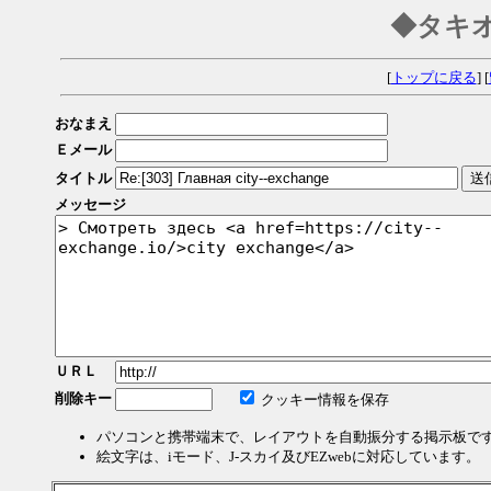
◆タキ
[
トップに戻る
] [
おなまえ
Ｅメール
タイトル
メッセージ
ＵＲＬ
削除キー
クッキー情報を保存
パソコンと携帯端末で、レイアウトを自動振分する掲示板で
絵文字は、iモード、J-スカイ及びEZwebに対応しています。