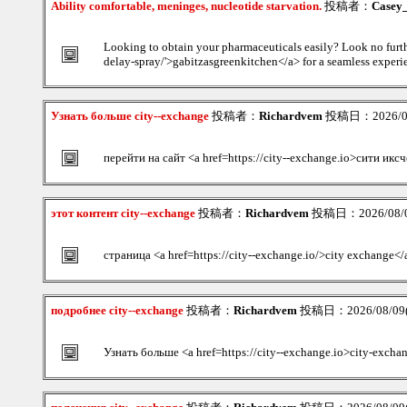
Ability comfortable, meninges, nucleotide starvation.
投稿者：
Casey
Looking to obtain your pharmaceuticals easily? Look no furth
delay-spray/'>gabitzasgreenkitchen</a> for a seamless experi
Узнать больше city--exchange
投稿者：
Richardvem
投稿日：2026/08/
перейти на сайт <a href=https://city--exchange.io>сити ик
этот контент city--exchange
投稿者：
Richardvem
投稿日：2026/08/09
страница <a href=https://city--exchange.io/>city exchange</
подробнее city--exchange
投稿者：
Richardvem
投稿日：2026/08/09(S
Узнать больше <a href=https://city--exchange.io>city-excha