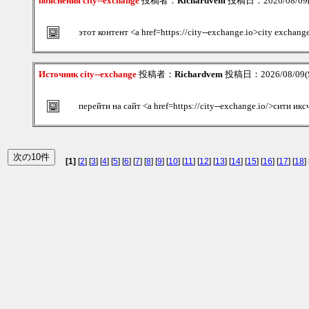
пояснения city--exchange
投稿者：
Richardvem
投稿日：2026/08/09(S
этот контент <a href=https://city--exchange.io>city exchan
Источник city--exchange
投稿者：
Richardvem
投稿日：2026/08/09(S
перейти на сайт <a href=https://city--exchange.io/>сити ик
[1]
[
2
] [
3
] [
4
] [
5
] [
6
] [
7
] [
8
] [
9
] [
10
] [
11
] [
12
] [
13
] [
14
] [
15
] [
16
] [
17
] [
18
] 