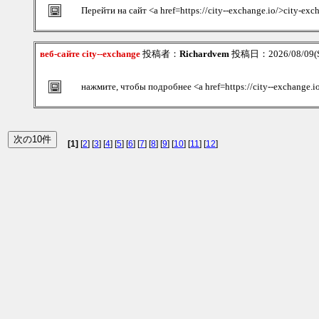
Перейти на сайт <a href=https://city--exchange.io/>city-ex
веб-сайте city--exchange
投稿者：
Richardvem
投稿日：2026/08/09(S
нажмите, чтобы подробнее <a href=https://city--exchange.
[1]
[
2
] [
3
] [
4
] [
5
] [
6
] [
7
] [
8
] [
9
] [
10
] [
11
] [
12
]