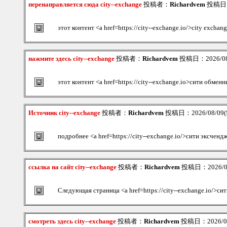
перенаправляется сюда city--exchange
投稿者：
Richardvem
投稿日：2
этот контент <a href=https://city--exchange.io/>city excha
нажмите здесь city--exchange
投稿者：
Richardvem
投稿日：2026/08/
этот контент <a href=https://city--exchange.io>сити обменн
Источник city--exchange
投稿者：
Richardvem
投稿日：2026/08/09(S
подробнее <a href=https://city--exchange.io/>сити эксченд
ссылка на сайт city--exchange
投稿者：
Richardvem
投稿日：2026/08/
Следующая страница <a href=https://city--exchange.io/>си
смотреть здесь city--exchange
投稿者：
Richardvem
投稿日：2026/08/