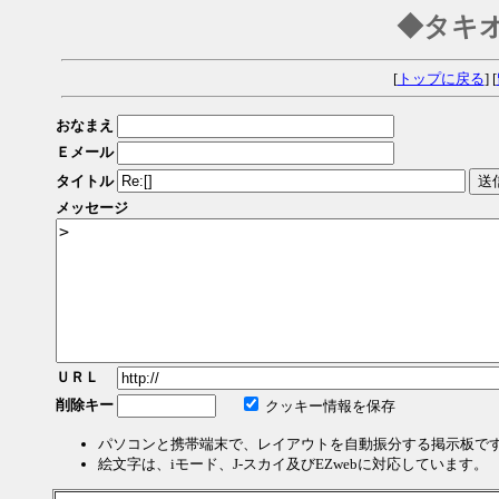
◆タキ
[
トップに戻る
] [
おなまえ
Ｅメール
タイトル
メッセージ
ＵＲＬ
削除キー
クッキー情報を保存
パソコンと携帯端末で、レイアウトを自動振分する掲示板で
絵文字は、iモード、J-スカイ及びEZwebに対応しています。