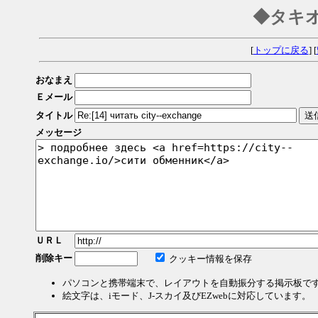
◆タキ
[
トップに戻る
] [
おなまえ
Ｅメール
タイトル
メッセージ
ＵＲＬ
削除キー
クッキー情報を保存
パソコンと携帯端末で、レイアウトを自動振分する掲示板で
絵文字は、iモード、J-スカイ及びEZwebに対応しています。