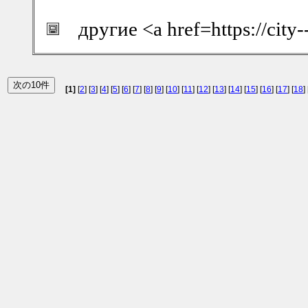
другие <a href=https://cit
[1]
[
2
] [
3
] [
4
] [
5
] [
6
] [
7
] [
8
] [
9
] [
10
] [
11
] [
12
] [
13
] [
14
] [
15
] [
16
] [
17
] [
18
] 