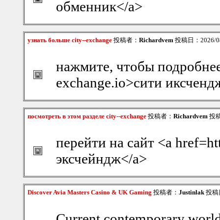
обменник</a>
узнать больше city--exchange
投稿者：
Richardvem
投稿日：2026/08/
нажмите, чтобы подробнее <
exchange.io>сити иксченд
посмотреть в этом разделе city--exchange
投稿者：
Richardvem
投稿日
перейти на сайт <a href=htt
эксчейндж</a>
Discover Avia Masters Casino & UK Gaming
投稿者：
Justinlak
投稿日：
Current contemporary world 