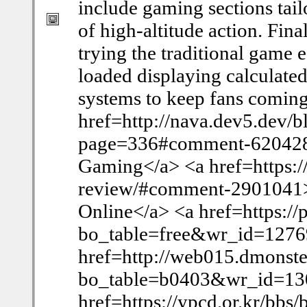
include gaming sections tail
of high-altitude action. Fina
trying the traditional game 
loaded displaying calculate
systems to keep fans coming 
href=http://nava.dev5.dev/b
page=336#comment-620428>
Gaming</a> <a href=https:/
review/#comment-2901041>P
Online</a> <a href=https://
bo_table=free&wr_id=12769
href=http://web015.dmonste
bo_table=b0403&wr_id=130
href=https://ypcd.or.kr/bbs