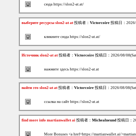
сюда https://slon2-at.at/
выберите ресурсы slon2-at at
投稿者：
Victorcoire
投稿日：2026/08
кликните сюда https://slon2-at.at/
Источник slon2-at at
投稿者：
Victorcoire
投稿日：2026/08/08(Sat
нажмите здесь https://slon2-at.at
найти это slon2-at at
投稿者：
Victorcoire
投稿日：2026/08/08(Sat
ссылка на сайт https://slon2-at.at
find more info martianwallet ai
投稿者：
Michealneund
投稿日：2026
More Bonuses <a href=https://martianwallet.ai/>martia