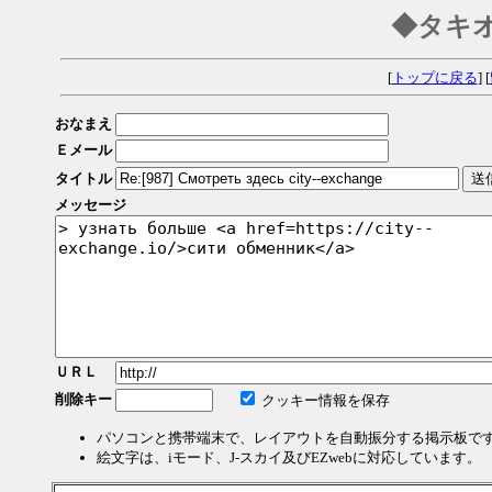
◆タキ
[
トップに戻る
] [
おなまえ
Ｅメール
タイトル
メッセージ
ＵＲＬ
削除キー
クッキー情報を保存
パソコンと携帯端末で、レイアウトを自動振分する掲示板で
絵文字は、iモード、J-スカイ及びEZwebに対応しています。