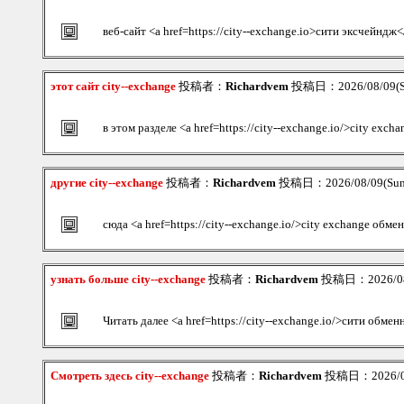
веб-сайт <a href=https://city--exchange.io>сити эксчейндж<
этот сайт city--exchange
投稿者：
Richardvem
投稿日：2026/08/09(S
в этом разделе <a href=https://city--exchange.io/>city exch
другие city--exchange
投稿者：
Richardvem
投稿日：2026/08/09(Sun
сюда <a href=https://city--exchange.io/>city exchange обме
узнать больше city--exchange
投稿者：
Richardvem
投稿日：2026/08/
Читать далее <a href=https://city--exchange.io/>сити обмен
Смотреть здесь city--exchange
投稿者：
Richardvem
投稿日：2026/08/