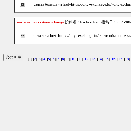
узнать больше <a href=https://city--exchange.io/>city exch
зайти на сайт city--exchange
投稿者：
Richardvem
投稿日：2026/08/0
читать <a href=https://city--exchange.io/>сити обменник</a
[1]
[
2
] [
3
] [
4
] [
5
] [
6
] [
7
] [
8
] [
9
] [
10
] [
11
] [
12
] [
13
] [
14
] [
15
] [
16
] [
17
] [
18
] 