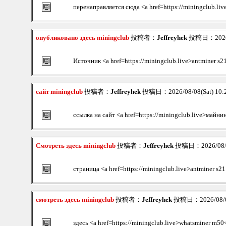
перенаправляется сюда <a href=https://miningclub.liv
опубликовано здесь miningclub
投稿者：
Jeffreyhek
投稿日：2026/0
Источник <a href=https://miningclub.live>antminer s2
сайт miningclub
投稿者：
Jeffreyhek
投稿日：2026/08/08(Sat) 10
ссылка на сайт <a href=https://miningclub.live>майни
Смотреть здесь miningclub
投稿者：
Jeffreyhek
投稿日：2026/08/08
страница <a href=https://miningclub.live>antminer s2
смотреть здесь miningclub
投稿者：
Jeffreyhek
投稿日：2026/08/08
здесь <a href=https://miningclub.live>whatsminer m50