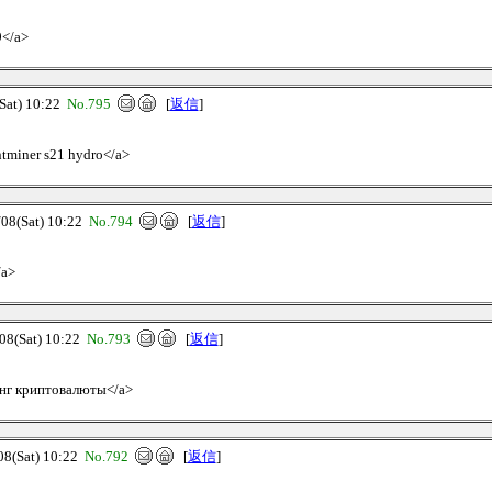
9</a>
at) 10:22
No.795
[
返信
]
ntminer s21 hydro</a>
(Sat) 10:22
No.794
[
返信
]
/a>
(Sat) 10:22
No.793
[
返信
]
нинг криптовалюты</a>
(Sat) 10:22
No.792
[
返信
]