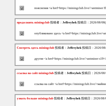
пояснения <a href=https://miningclub.live/>antminer l
продолжить miningclub
投稿者：
Jeffreyhek
投稿日：2026/08/08(S
опубликовано здесь <a href=https://miningclub.live>a
Смотреть здесь miningclub
投稿者：
Jeffreyhek
投稿日：2026/08/08
другие <a href=https://miningclub.live/>antminer s19<
ссылка на сайт miningclub
投稿者：
Jeffreyhek
投稿日：2026/08/08
ссылка на сайт <a href=https://miningclub.live/>май
узнать больше miningclub
投稿者：
Jeffreyhek
投稿日：2026/08/08