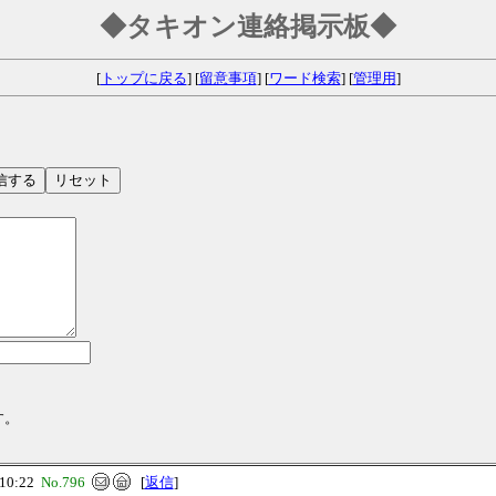
◆タキオン連絡掲示板◆
[
トップに戻る
] [
留意事項
] [
ワード検索
] [
管理用
]
す。
10:22
No.796
[
返信
]