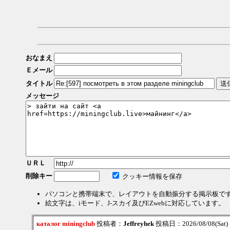
おなまえ
Ｅメール
タイトル
メッセージ
ＵＲＬ
削除キー
クッキー情報を保存
パソコンと携帯端末で、レイアウトを自動振分する掲示板で
絵文字は、iモード、J-スカイ及びEZwebに対応しています。
каталог miningclub
投稿者：
Jeffreyhek
投稿日：2026/08/08(Sat) 