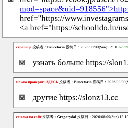
mod=space&uid=918556">http
href="https://www.investagram
<a href="https://schoolido.lu/us
страница
投稿者：
Brucetaria
投稿日：2026/08/09(Sun) 12:10
No.5
узнать больше https://slon
можно проверить ЗДЕСЬ
投稿者：
Brucetaria
投稿日：2026/08/09(S
другие https://slonz13.cc
ссылка на сайт
投稿者：
Gregorydal
投稿日：2026/08/09(Sun) 12: