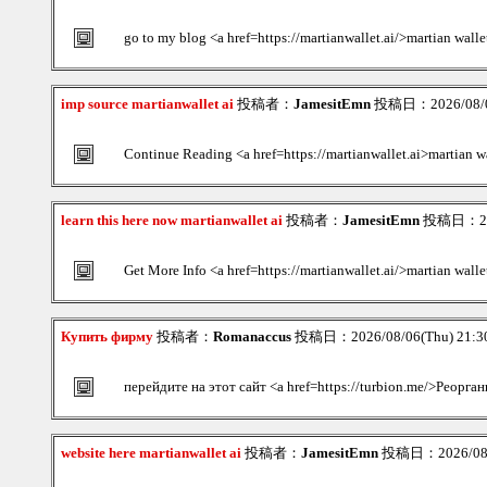
go to my blog <a href=https://martianwallet.ai/>martian walle
imp source martianwallet ai
投稿者：
JamesitEmn
投稿日：2026/08/06
Continue Reading <a href=https://martianwallet.ai>martian wa
learn this here now martianwallet ai
投稿者：
JamesitEmn
投稿日：2026
Get More Info <a href=https://martianwallet.ai/>martian walle
Купить фирму
投稿者：
Romanaccus
投稿日：2026/08/06(Thu) 21:
перейдите на этот сайт <a href=https://turbion.me/>Реорга
website here martianwallet ai
投稿者：
JamesitEmn
投稿日：2026/08/0