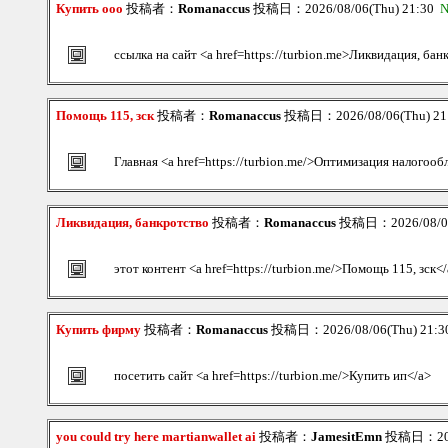
Купить ооо
投稿者：
Romanaccus
投稿日：2026/08/06(Thu) 21:30
N
ссылка на сайт <a href=https://turbion.me>Ликвидация, бан
Помощь 115, зск
投稿者：
Romanaccus
投稿日：2026/08/06(Thu) 2
Главная <a href=https://turbion.me/>Оптимизация налогоо
Ликвидация, банкротство
投稿者：
Romanaccus
投稿日：2026/08/06
этот контент <a href=https://turbion.me/>Помощь 115, зск<
Купить фирму
投稿者：
Romanaccus
投稿日：2026/08/06(Thu) 21:
посетить сайт <a href=https://turbion.me/>Купить ип</a>
you could try here martianwallet ai
投稿者：
JamesitEmn
投稿日：2026