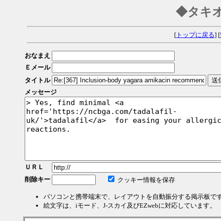
◆タキ
[
トップに戻る
] [
おなまえ
Ｅメール
タイトル
メッセージ
ＵＲＬ
削除キー
クッキー情報を保存
パソコンと携帯端末で、レイアウトを自動振分する掲示板で
絵文字は、iモード、J-スカイ及びEZwebに対応しています。