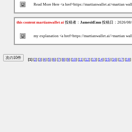
Read More Here <a href=https://martianwallet.ai>martian wal
this content martianwallet ai
投稿者：
JamesitEmn
投稿日：2026/08/0
my explanation <a href=https://martianwallet.ai/>martian wal
[1]
[
2
] [
3
] [
4
] [
5
] [
6
] [
7
] [
8
] [
9
] [
10
] [
11
] [
12
] [
13
] [
14
] [
15
] [
16
] [
17
] [
18
] 