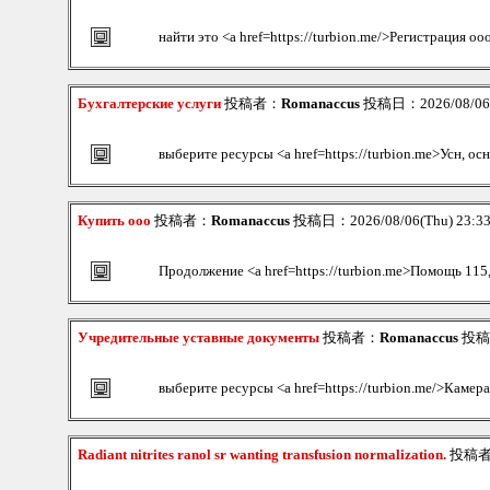
найти это <a href=https://turbion.me/>Регистрация оо
Бухгалтерские услуги
投稿者：
Romanaccus
投稿日：2026/08/06(
выберите ресурсы <a href=https://turbion.me>Усн, ос
Купить ооо
投稿者：
Romanaccus
投稿日：2026/08/06(Thu) 23:3
Продолжение <a href=https://turbion.me>Помощь 115,
Учредительные уставные документы
投稿者：
Romanaccus
投稿日
выберите ресурсы <a href=https://turbion.me/>Камер
Radiant nitrites ranol sr wanting transfusion normalization.
投稿