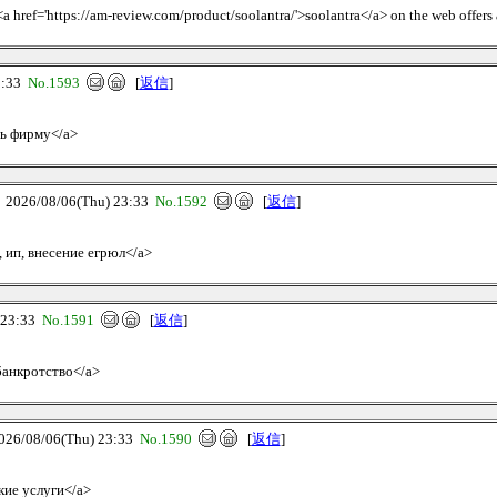
 <a href='https://am-review.com/product/soolantra/'>soolantra</a> on the web offers a
3:33
No.1593
[
返信
]
ть фирму</a>
26/08/06(Thu) 23:33
No.1592
[
返信
]
, ип, внесение егрюл</a>
23:33
No.1591
[
返信
]
 банкротство</a>
/08/06(Thu) 23:33
No.1590
[
返信
]
кие услуги</a>