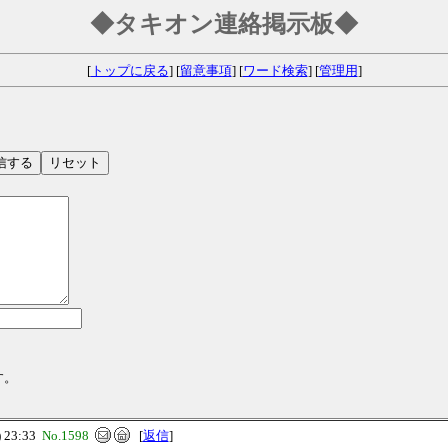
◆タキオン連絡掲示板◆
[
トップに戻る
] [
留意事項
] [
ワード検索
] [
管理用
]
す。
 23:33
No.1598
[
返信
]