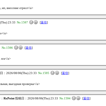
о, ип, внесение егрюл</a>
Thu) 23:33
No.1597
[
返信
]
но</a>
3
No.1596
[
返信
]
 зск</a>
：2026/08/06(Thu) 23:33
No.1595
[
返信
]
альная, выездная проверка</a>
者：
RxPoint
投稿日：2026/08/06(Thu) 23:33
No.1594
[
返信
]