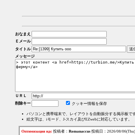
おなまえ
Ｅメール
タイトル
メッセージ
ＵＲＬ
削除キー
クッキー情報を保存
パソコンと携帯端末で、レイアウトを自動振分する掲示板で
絵文字は、iモード、J-スカイ及びEZwebに対応しています。
Оптимизация ндс
投稿者：
Romanaccus
投稿日：2026/08/06(Thu)