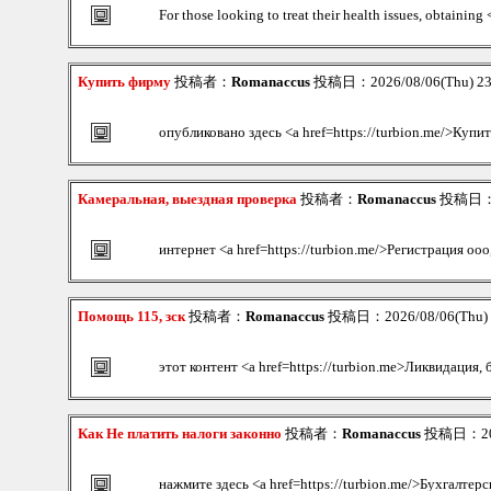
For those looking to treat their health issues, obtaining
Купить фирму
投稿者：
Romanaccus
投稿日：2026/08/06(Thu) 2
опубликовано здесь <a href=https://turbion.me/>Купи
Камеральная, выездная проверка
投稿者：
Romanaccus
投稿日：20
интернет <a href=https://turbion.me/>Регистрация ооо
Помощь 115, зск
投稿者：
Romanaccus
投稿日：2026/08/06(Thu) 
этот контент <a href=https://turbion.me>Ликвидация,
Как Не платить налоги законно
投稿者：
Romanaccus
投稿日：2026
нажмите здесь <a href=https://turbion.me/>Бухгалтерс